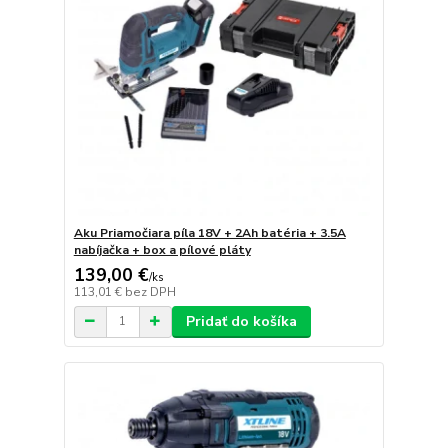
Aku Priamočiara píla 18V + 2Ah batéria + 3.5A
nabíjačka + box a pílové pláty
139,00 €
/
ks
113,01 €
bez DPH
Pridať do košíka