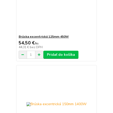
Brúska excentrická 125mm 450W
54,50 €
/
ks
44,31 €
bez DPH
Pridať do košíka