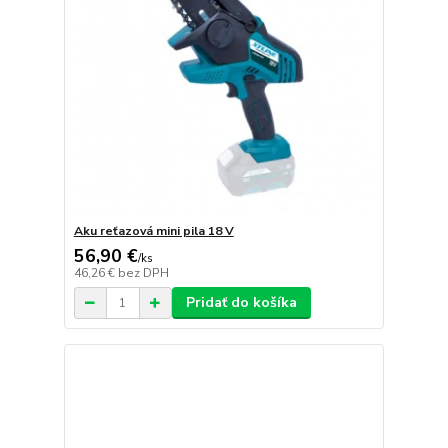
Aku reťazová mini pila 18 V
56,90 €
/
ks
46,26 €
bez DPH
Pridať do košíka