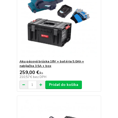
Aku pásová brúska 18V + batéria 5.0Ah +
nabíjačka 3.5A + box
259,00 €
/
ks
210,57 €
bez DPH
Pridať do košíka