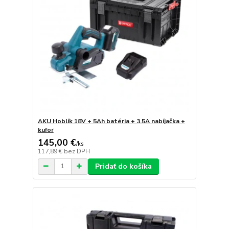
AKU Hoblík 18V + 5Ah batéria + 3.5A nabíjačka +
kufor
145,00 €
/
ks
117,89 €
bez DPH
Pridať do košíka