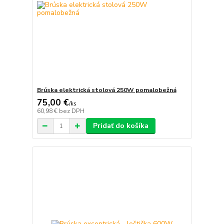
Brúska elektrická stolová 250W pomalobežná
75,00 €
/
ks
60,98 €
bez DPH
Pridať do košíka