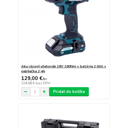
Aku rázový uťahovák 18V 180Nm + batéria 2,0Ah +
nabíjačka 2,4A
129,00 €
/
ks
104,88 €
bez DPH
Pridať do košíka