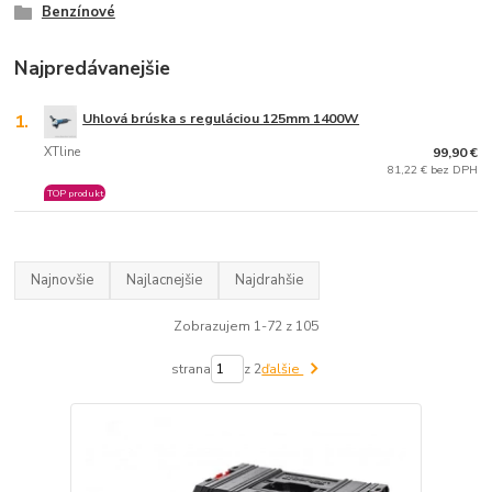
Benzínové
Najpredávanejšie
1.
Uhlová brúska s reguláciou 125mm 1400W
XTline
99,90 €
81,22 € bez DPH
TOP produkt
Najnovšie
Najlacnejšie
Najdrahšie
Zobrazujem 1-72 z 105
strana
z 2
ďalšie