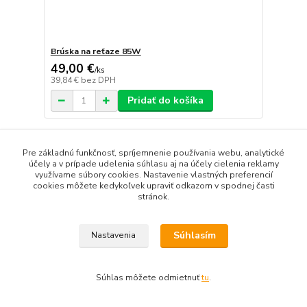
Brúska na reťaze 85W
49,00 €
/
ks
39,84 €
bez DPH
Pridať do košíka
Pre základnú funkčnosť, spríjemnenie používania webu, analytické
účely a v prípade udelenia súhlasu aj na účely cielenia reklamy
využívame súbory cookies. Nastavenie vlastných preferencií
cookies môžete kedykoľvek upraviť odkazom v spodnej časti
stránok.
Súhlasím
Nastavenia
Súhlas môžete odmietnuť
tu
.