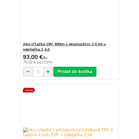
Aku vŕtačka 18V 40Nm + akumulátor 2,0 Ah +
nabíjačka 2,4 A
93,00 €
/
ks
75,61 €
bez DPH
Pridať do košíka
Akcia