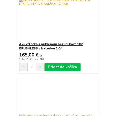
Aku vŕtačka s príklepom bezuhlíková 18V
BRUSHLESS s batériou 2,0Ah
165,00 €
/
ks
134,15 €
bez DPH
Pridať do košíka