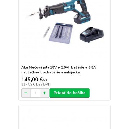
Aku Mečová píla 18V + 2.0Ah batérie + 3.5A
nabíjačka+ boxbatérie a nabíjačka
145,00 €
/
ks
117,89 €
bez DPH
Pridať do košíka