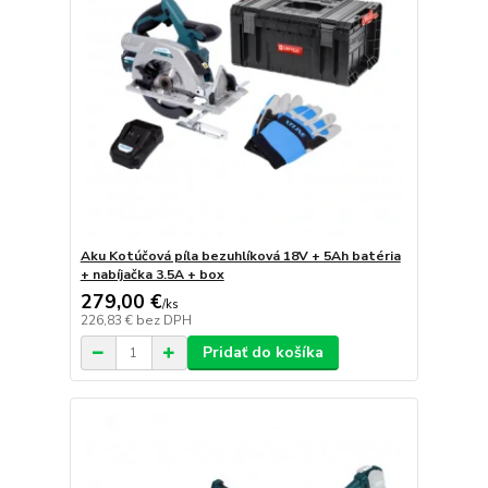
Aku Kotúčová píla bezuhlíková 18V + 5Ah batéria
+ nabíjačka 3.5A + box
279,00 €
/
ks
226,83 €
bez DPH
Pridať do košíka