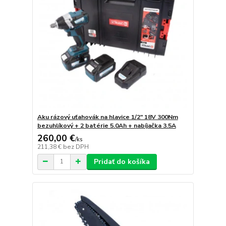
Aku rázový uťahovák na hlavice 1/2" 18V 300Nm
bezuhlíkový + 2 batérie 5.0Ah + nabíjačka 3.5A
260,00 €
/
ks
211,38 €
bez DPH
Pridať do košíka