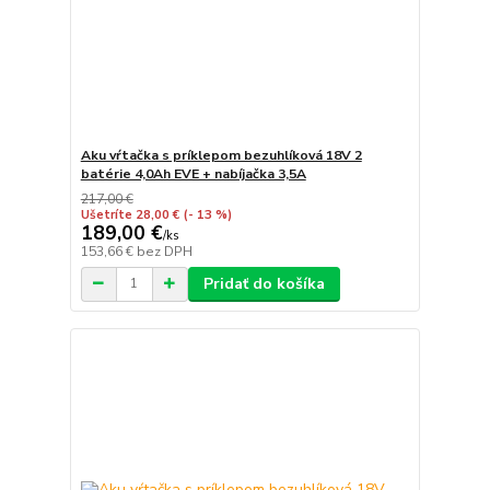
Aku vŕtačka s príklepom bezuhlíková 18V 2
batérie 4,0Ah EVE + nabíjačka 3,5A
217,00 €
Ušetríte 28,00 €
(- 13 %)
189,00 €
/
ks
153,66 €
bez DPH
Pridať do košíka