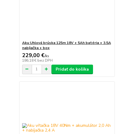
Aku Uhlová brúska 125m 18V + 5Ah batéria + 3.5A
nabíjačka + box
229,00 €
/
ks
186,18 €
bez DPH
Pridať do košíka