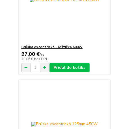
Brúska excentrická - leštička 600W
97,00 €
/
ks
78,86 €
bez DPH
Pridať do košíka