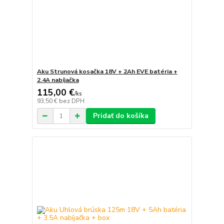
Aku Strunová kosačka 18V + 2Ah EVE batéria +
2.4A nabíjačka
115,00 €
/
ks
93,50 €
bez DPH
Pridať do košíka