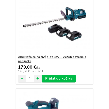
Aku Nožnice na živý plot 36V + 2x2Ah batérie a
nabíjačka
179,00 €
/
ks
145,53 €
bez DPH
Pridať do košíka