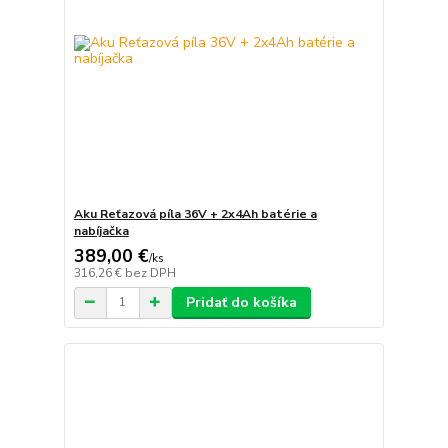
Aku Reťazová píla 36V + 2x4Ah batérie a
nabíjačka
389,00 €
/
ks
316,26 €
bez DPH
Pridať do košíka