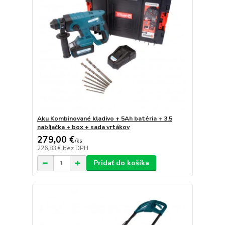
Aku Kombinované kladivo + 5Ah batéria + 3.5
nabíjačka + box + sada vrtákov
279,00 €
/
ks
226,83 €
bez DPH
Pridať do košíka