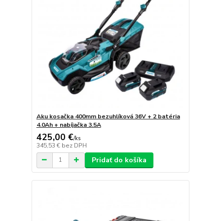
Aku kosačka 400mm bezuhlíková 36V + 2 batéria
4.0Ah + nabíjačka 3.5A
425,00 €
/
ks
345,53 €
bez DPH
Pridať do košíka