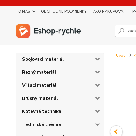
O NÁS
OBCHODNÉ PODMIENKY
AKO NAKUPOVAT
P
Úvod
K
Spojovací materiál
Rezný materiál
Vŕtací materiál
Brúsny materiál
Kotevná technika
Technická chémia