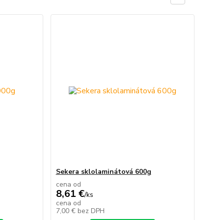
Sekera sklolaminátová 600g
cena od
8,61 €
/
ks
cena od
7,00 €
bez DPH