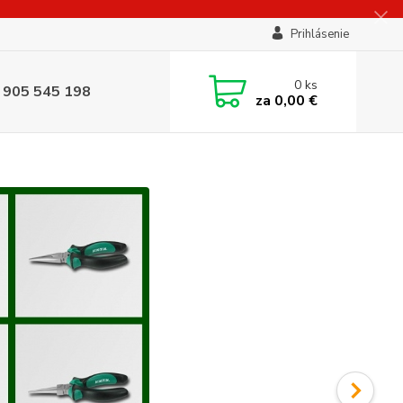
Prihlásenie
0
ks
 905 545 198
za
0,00 €