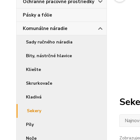
Ochranné pracovné prostriedky
Pásky a fólie
Komunálne náradie
Sady ručného náradia
Bity, nástrčné hlavice
Kliešte
Skrurkovače
Kladivá
Seke
Sekery
Najnov
Píly
Zobrazuje
Nože