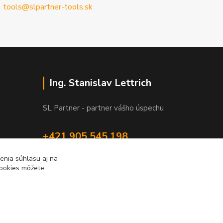
tools@slpartner-tools.sk
Ing. Stanislav Lettrich
SL Partner - partner vášho úspechu
+421 905 545 198
NONSTOP
enia súhlasu aj na
cookies môžete
info@slpartner-tools.sk