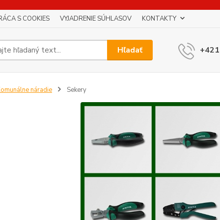
RÁCA S COOKIES
VYJADRENIE SÚHLASOV
KONTAKTY
Hľadať
+421
omunálne náradie
Sekery