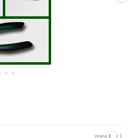
strana
z 1