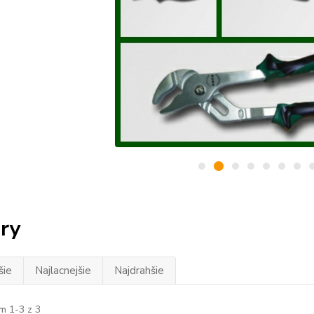
ry
šie
Najlacnejšie
Najdrahšie
m 1-3 z 3