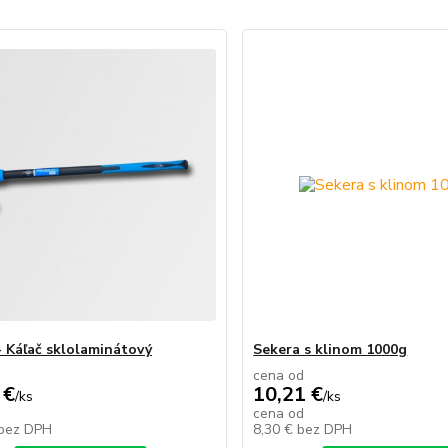
- Káľač sklolaminátový
Sekera s klinom 1000g
cena od
 €
10,21 €
/
ks
/
ks
cena od
bez DPH
8,30 €
bez DPH