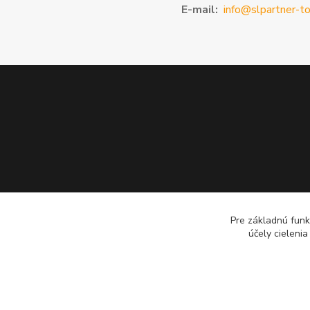
E-mail:
info@slpartner-to
Pre základnú funk
účely cieleni