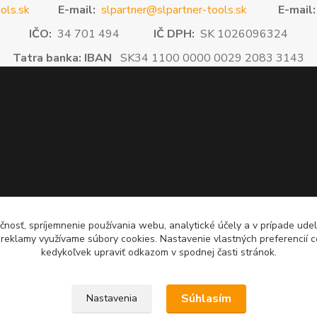
ols.sk
E-mail:
slpartner@slpartner-tools.sk
E-mail:
IČO:
34 701 494
IČ DPH:
SK 1026096324
Tatra banka: IBAN
SK34 1100 0000 0029 2083 3143
čnosť, spríjemnenie používania webu, analytické účely a v prípade udel
a reklamy využívame súbory cookies. Nastavenie vlastných preferencií 
kedykoľvek upraviť odkazom v spodnej časti stránok.
Súhlasím
Nastavenia