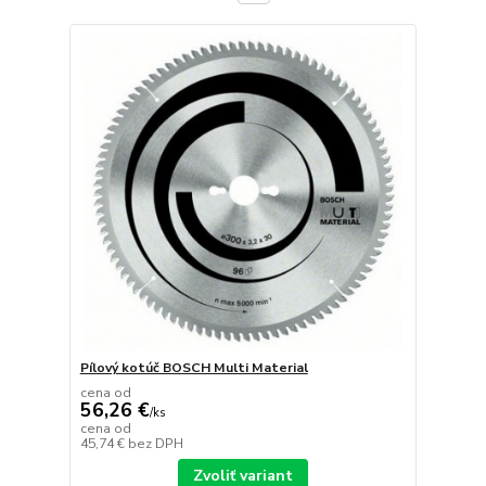
Pílový kotúč BOSCH Multi Material
cena od
56,26 €
/
ks
cena od
45,74 €
bez DPH
Zvoliť variant