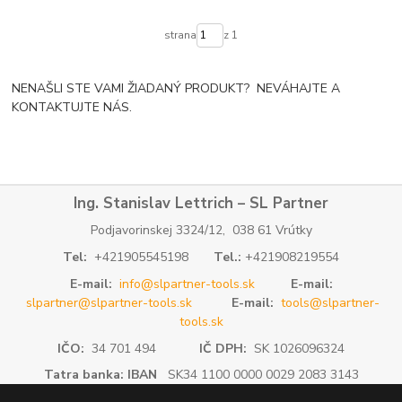
strana
z 1
NENAŠLI STE VAMI ŽIADANÝ PRODUKT? NEVÁHAJTE A
KONTAKTUJTE NÁS.
Ing. Stanislav Lettrich – SL Partner
Podjavorinskej 3324/12, 038 61 Vrútky
Tel:
+421905545198
Tel.:
+421908219554
E-mail:
info@slpartner-tools.sk
E-mail:
slpartner@slpartner-tools.sk
E-mail:
tools@slpartner-
tools.sk
IČO:
34 701 494
IČ DPH:
SK 1026096324
Tatra banka: IBAN
SK34 1100 0000 0029 2083 3143