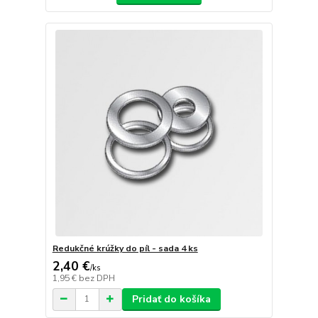
Redukčné krúžky do píl - sada 4 ks
2,40 €
/
ks
1,95 €
bez DPH
Pridať do košíka