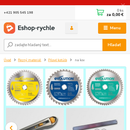
0
ks
+421 905 545 198
za
0,00 €
Menu
Hľadať
Úvod
Rezný materiál
Pilové kotúče
na kov