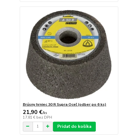
Brúsny hrniec 30 R Supra Oceľ (odber po 6 ks)
21,90 €
/
ks
17,81 €
bez DPH
Pridať do košíka