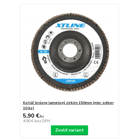
Kotúč brúsny lamelový zirkón 150mm (min. odber
10 ks)
5,90 €
/
ks
4,80 €
bez DPH
Zvoliť variant