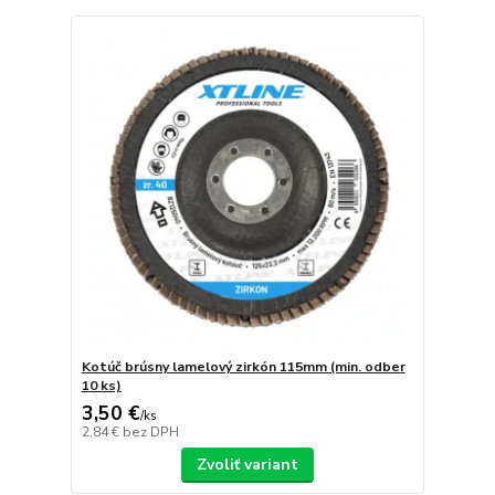
Kotúč brúsny lamelový zirkón 115mm (min. odber
10 ks)
3,50 €
/
ks
2,84 €
bez DPH
Zvoliť variant