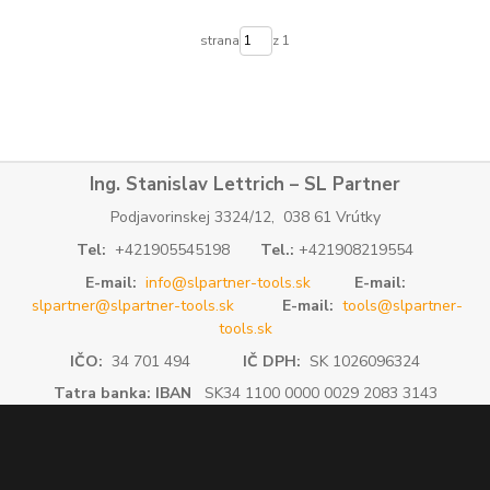
strana
z 1
Ing. Stanislav Lettrich – SL Partner
Podjavorinskej 3324/12, 038 61 Vrútky
Tel:
+421905545198
Tel.:
+421908219554
E-mail:
info@slpartner-tools.sk
E-mail:
slpartner@slpartner-tools.sk
E-mail:
tools@slpartner-
tools.sk
IČO:
34 701 494
IČ DPH:
SK 1026096324
Tatra banka: IBAN
SK34 1100 0000 0029 2083 3143