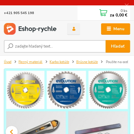
0
ks
+421 905 545 198
za
0,00 €
Menu
Hľadať
Úvod
Rezný materiál
Karbo kotúče
Brúsne kotúče
Použite na oceľ