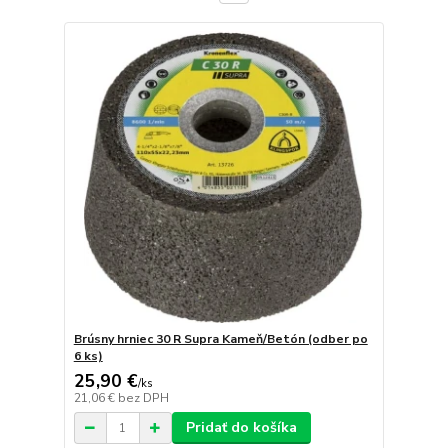
Brúsny hrniec 30 R Supra Kameň/Betón (odber po
6 ks)
25,90 €
/
ks
21,06 €
bez DPH
Pridať do košíka