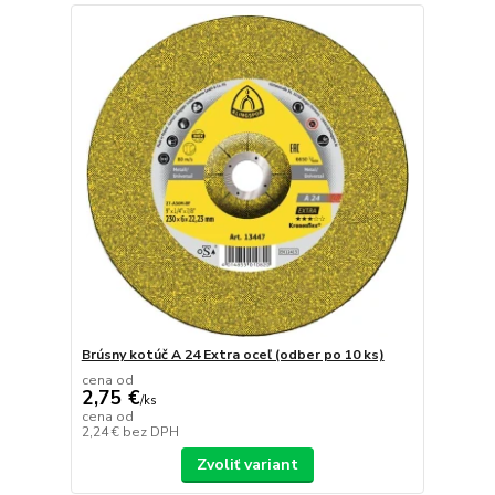
Brúsny kotúč A 24 Extra oceľ (odber po 10 ks)
cena od
2,75 €
/
ks
cena od
2,24 €
bez DPH
Zvoliť variant