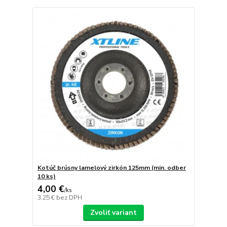
Kotúč brúsny lamelový zirkón 125mm (min. odber
10 ks)
4,00 €
/
ks
3,25 €
bez DPH
Zvoliť variant