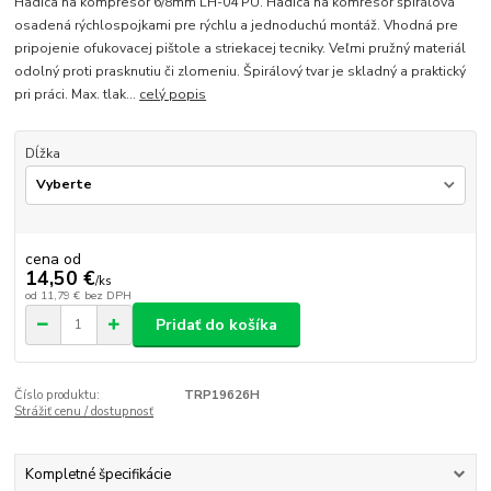
Hadica na kompresor 6/8mm LH-04 PU. Hadica na komresor špirálová
osadená rýchlospojkami pre rýchlu a jednoduchú montáž. Vhodná pre
pripojenie ofukovacej pištole a striekacej tecniky. Veľmi pružný materiál
odolný proti prasknutiu či zlomeniu. Špirálový tvar je skladný a praktický
pri práci. Max. tlak...
celý popis
Dĺžka
cena od
14,50 €
/
ks
od
11,79 €
bez DPH
Pridať do košíka
Číslo produktu:
TRP19626H
Strážiť cenu / dostupnosť
Kompletné špecifikácie