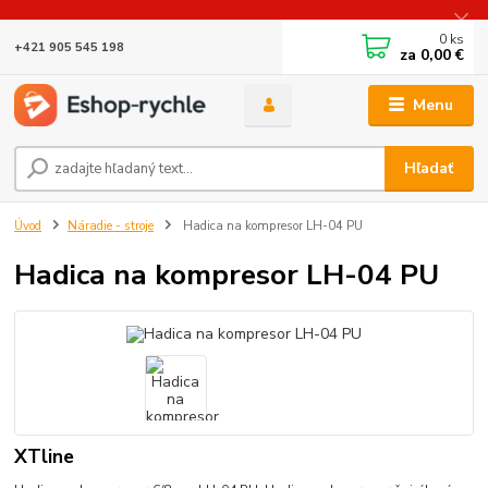
0
ks
+421 905 545 198
za
0,00 €
Menu
Hľadať
Úvod
Náradie - stroje
Hadica na kompresor LH-04 PU
Hadica na kompresor LH-04 PU
XTline