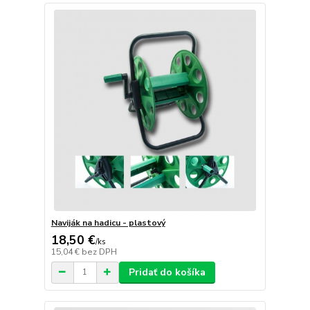
Naviják na hadicu - plastový
18,50 €
/
ks
15,04 €
bez DPH
Pridať do košíka