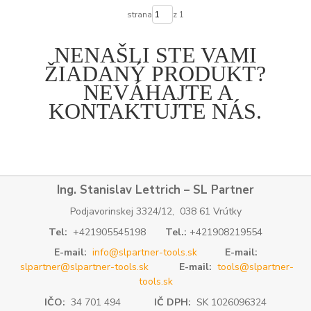
strana
z 1
NENAŠLI STE VAMI
ŽIADANÝ PRODUKT?
NEVÁHAJTE A
KONTAKTUJTE NÁS.
Ing. Stanislav Lettrich – SL Partner
Podjavorinskej 3324/12, 038 61 Vrútky
Tel:
+421905545198
Tel.:
+421908219554
E-mail:
info@slpartner-tools.sk
E-mail:
slpartner@slpartner-tools.sk
E-mail:
tools@slpartner-
tools.sk
IČO:
34 701 494
IČ DPH:
SK 1026096324