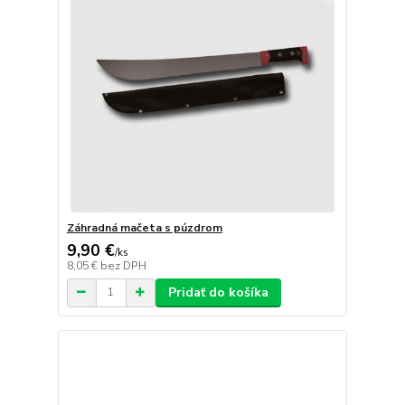
Záhradná mačeta s púzdrom
9,90 €
/
ks
8,05 €
bez DPH
Pridať do košíka