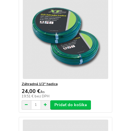
Záhradná 1/2" hadica
24,00 €
/
ks
19,51 €
bez DPH
Pridať do košíka