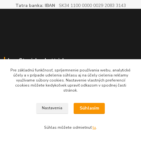
Tatra banka: IBAN
SK34 1100 0000 0029 2083 3143
Ing. Stanislav Lettrich
Pre základnú funkčnosť, spríjemnenie používania webu, analytické
SL Partner - partner vášho úspechu
účely a v prípade udelenia súhlasu aj na účely cielenia reklamy
využívame súbory cookies. Nastavenie vlastných preferencií
cookies môžete kedykoľvek upraviť odkazom v spodnej časti
+421 905 545 198
stránok.
NONSTOP
info@slpartner-tools.sk
Súhlasím
Nastavenia
Súhlas môžete odmietnuť
tu
.