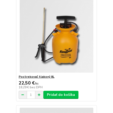
Postrekovač tlakový 8L
22,50 €
/
ks
18,29 €
bez DPH
Pridať do košíka