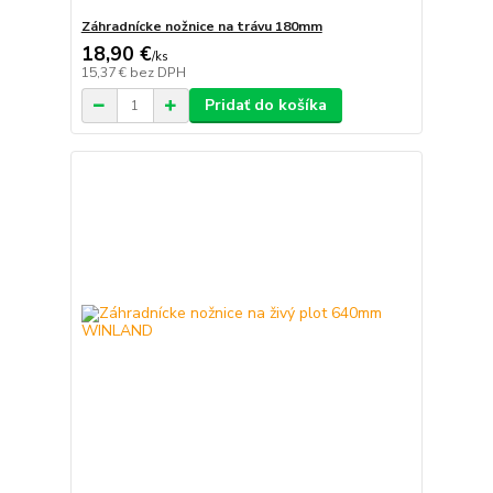
Záhradnícke nožnice na trávu 180mm
18,90 €
/
ks
15,37 €
bez DPH
Pridať do košíka