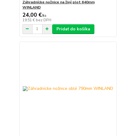
Záhradnícke nožnice na živý plot 640mm
WINLAND
24,00 €
/
ks
19,51 €
bez DPH
Pridať do košíka