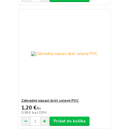
Záhradný viazací drót zelený PVC
1,20 €
/
ks
0,98 €
bez DPH
Pridať do košíka