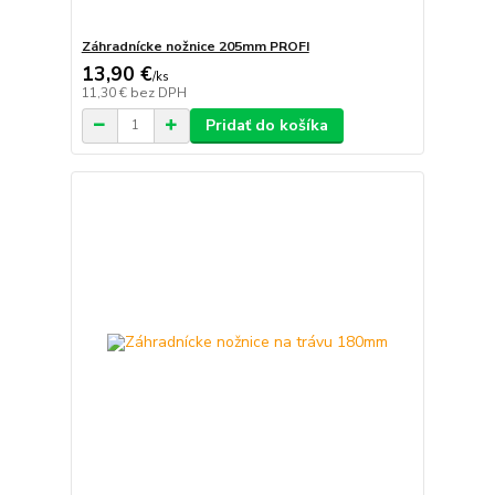
Záhradnícke nožnice 205mm PROFI
13,90 €
/
ks
11,30 €
bez DPH
Pridať do košíka