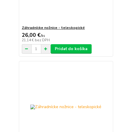
Záhradnícke nožnice - teleskopické
26,00 €
/
ks
21,14 €
bez DPH
Pridať do košíka