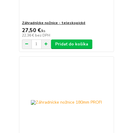
Záhradnícke nožnice - teleskopické
27,50 €
/
ks
22,36 €
bez DPH
Pridať do košíka