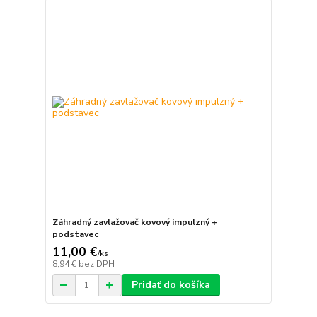
Záhradný zavlažovač kovový impulzný +
podstavec
11,00 €
/
ks
8,94 €
bez DPH
Pridať do košíka