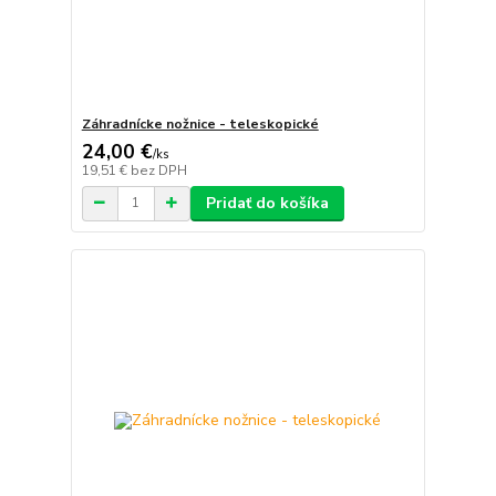
Záhradnícke nožnice - teleskopické
24,00 €
/
ks
19,51 €
bez DPH
Pridať do košíka