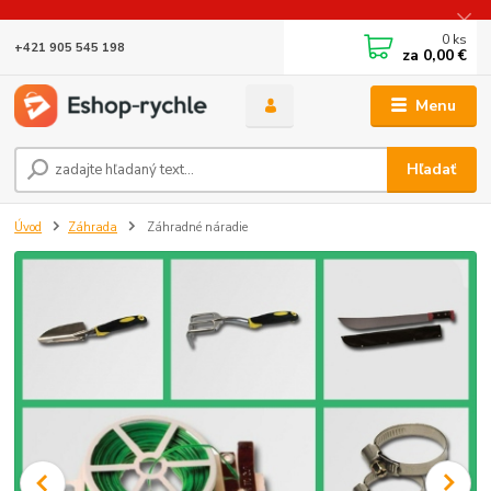
0
ks
+421 905 545 198
za
0,00 €
Menu
Hľadať
Úvod
Záhrada
Záhradné náradie