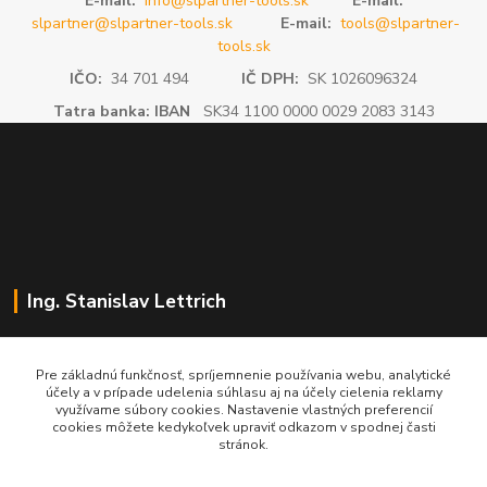
E-mail:
info@slpartner-tools.sk
E-mail:
slpartner@slpartner-tools.sk
E-mail:
tools@slpartner-
tools.sk
IČO:
34 701 494
IČ DPH:
SK 1026096324
Tatra banka: IBAN
SK34 1100 0000 0029 2083 3143
Ing. Stanislav Lettrich
SL Partner - partner vášho úspechu
Pre základnú funkčnosť, spríjemnenie používania webu, analytické
účely a v prípade udelenia súhlasu aj na účely cielenia reklamy
+421 905 545 198
využívame súbory cookies. Nastavenie vlastných preferencií
NONSTOP
cookies môžete kedykoľvek upraviť odkazom v spodnej časti
stránok.
info@slpartner-tools.sk