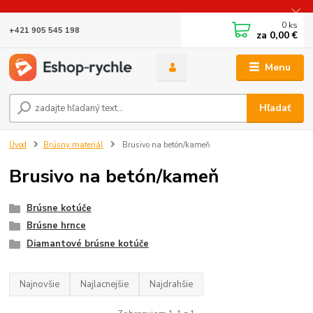
0
ks
+421 905 545 198
za
0,00 €
Menu
Hľadať
Úvod
Brúsny materiál
Brusivo na betón/kameň
Brusivo na betón/kameň
Brúsne kotúče
Brúsne hrnce
Diamantové brúsne kotúče
Najnovšie
Najlacnejšie
Najdrahšie