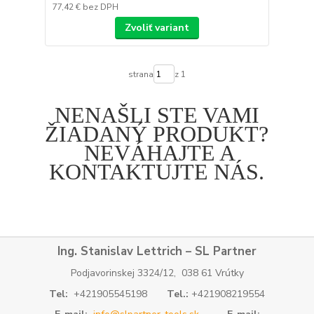
77,42 €
bez DPH
Zvoliť variant
strana
z 1
NENAŠLI STE VAMI
ŽIADANÝ PRODUKT?
NEVÁHAJTE A
KONTAKTUJTE NÁS.
Ing. Stanislav Lettrich – SL Partner
Podjavorinskej 3324/12, 038 61 Vrútky
Tel:
+421905545198
Tel.:
+421908219554