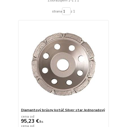
Zobrazujem 1-1 z 1
strana
z 1
Diamantový brúsny kotúč Silver star Jednoradový
cena od
95,23 €
/
ks
cena od