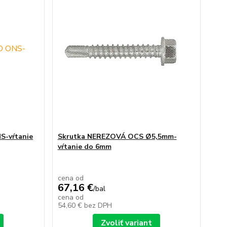
S-vŕtanie
Skrutka NEREZOVÁ OCS Ø5,5mm-
vŕtanie do 6mm
cena od
67,16 €
/
bal
cena od
54,60 €
bez DPH
Zvoliť variant