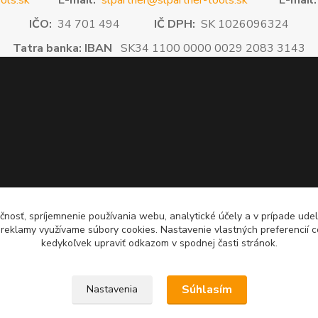
ols.sk
E-mail:
slpartner@slpartner-tools.sk
E-mail:
IČO:
34 701 494
IČ DPH:
SK 1026096324
Tatra banka: IBAN
SK34 1100 0000 0029 2083 3143
čnosť, spríjemnenie používania webu, analytické účely a v prípade udel
a reklamy využívame súbory cookies. Nastavenie vlastných preferencií 
kedykoľvek upraviť odkazom v spodnej časti stránok.
Súhlasím
Nastavenia