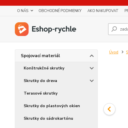
O NÁS
OBCHODNÉ PODMIENKY
AKO NAKUPOVAT
P
Úvod
S
Spojovací materiál
Konštrukčné skrutky
Skrutky do dreva
Terasové skrutky
Skrutky do plastových okien
Skrutky do sádrokartónu