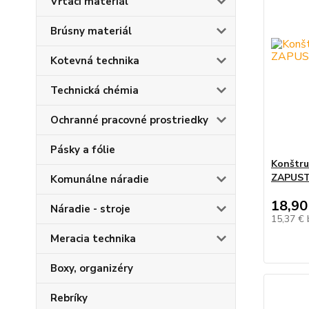
Vŕtací materiál
Brúsny materiál
Kotevná technika
Technická chémia
Ochranné pracovné prostriedky
Pásky a fólie
Konštru
ZAPUST
Komunálne náradie
18,90
Náradie - stroje
15,37 €
Meracia technika
Boxy, organizéry
Rebríky