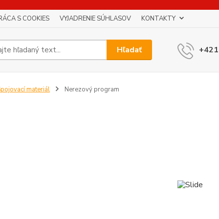
RÁCA S COOKIES
VYJADRENIE SÚHLASOV
KONTAKTY
Hľadať
+421
pojovací materiál
Nerezový program