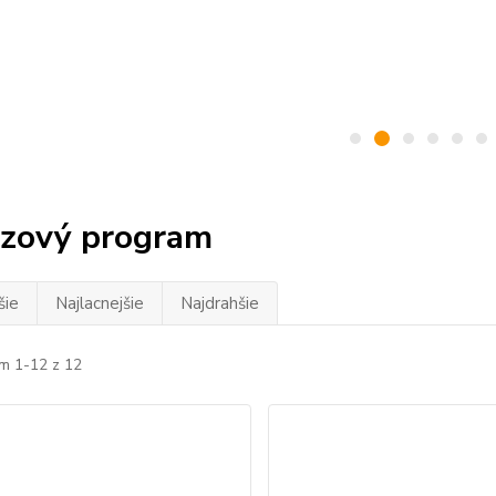
zový program
šie
Najlacnejšie
Najdrahšie
m 1-12 z 12