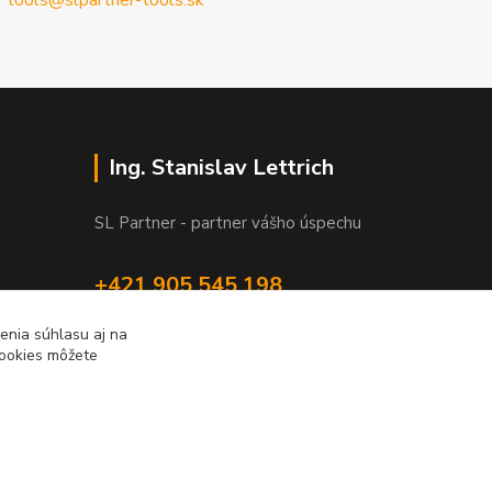
tools@slpartner-tools.sk
Ing. Stanislav Lettrich
SL Partner - partner vášho úspechu
+421 905 545 198
NONSTOP
enia súhlasu aj na
cookies môžete
info@slpartner-tools.sk