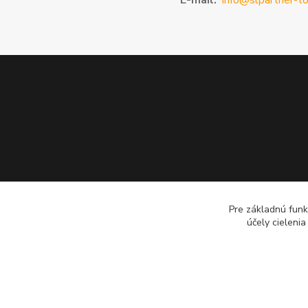
E-mail:
info@slpartner-to
Pre základnú funk
účely cieleni