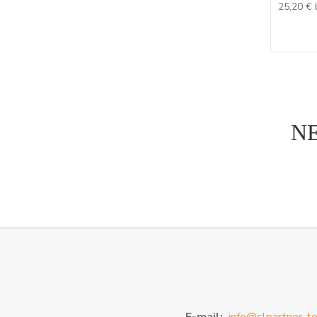
25,20 €
N