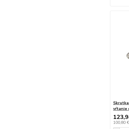
Skrutk
vŕtanie
123,9
100,80 