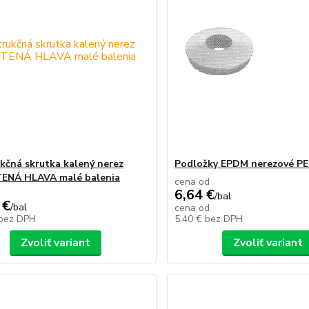
kčná skrutka kalený nerez
Podložky EPDM nerezové P
ENÁ HLAVA malé balenia
cena od
6,64 €
/
bal
 €
/
bal
cena od
bez DPH
5,40 €
bez DPH
Zvoliť variant
Zvoliť variant