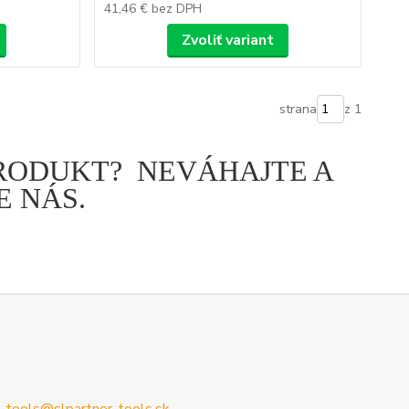
41,46 €
bez DPH
Zvoliť variant
strana
z 1
PRODUKT? NEVÁHAJTE A
 NÁS.