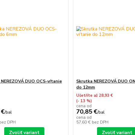
a NEREZOVÁ DUO OCS-vŕtanie
Skrutka NEREZOVÁ DUO ON
do 12mm
Ušetříte až 28,93 €
(- 13 %)
cena od
 €
70,85 €
/
bal
/
bal
cena od
bez DPH
57,60 €
bez DPH
Zvoliť variant
Zvoliť variant