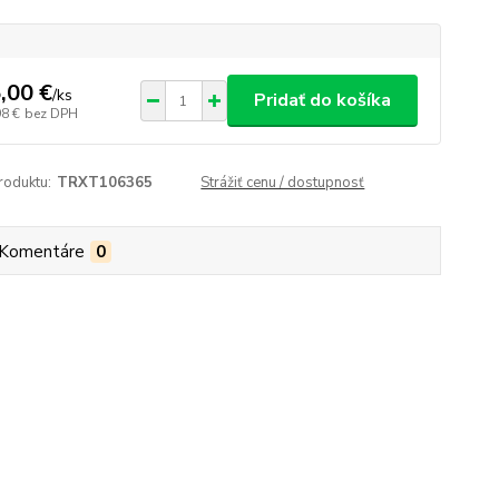
,00 €
/
ks
Pridať do košíka
98 €
bez DPH
roduktu:
TRXT106365
Strážiť cenu / dostupnosť
Komentáre
0