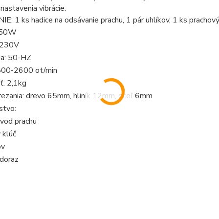
nastavenia vibrácie.
: 1 ks hadice na odsávanie prachu, 1 pár uhlíkov, 1 ks prachový f
:550W
 230V
ia: 50-HZ
800-2600 ot/min
: 2,1kg
 rezania: drevo 65mm, hliník 12mm, oceľ 6mm
stvo:
dvod prachu
 klúč
ov
 doraz