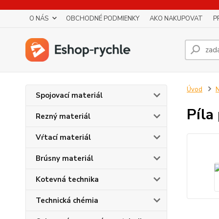
O NÁS
OBCHODNÉ PODMIENKY
AKO NAKUPOVAT
P
Úvod
N
Spojovací materiál
Píla
Rezný materiál
Vŕtací materiál
Brúsny materiál
Kotevná technika
Technická chémia