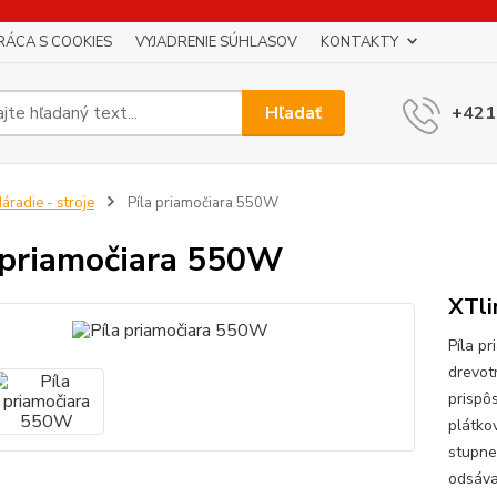
RÁCA S COOKIES
VYJADRENIE SÚHLASOV
KONTAKTY
Hľadať
+421
áradie - stroje
Píla priamočiara 550W
 priamočiara 550W
XTli
Píla p
drevot
prispô
plátkov
stupne
odsávan