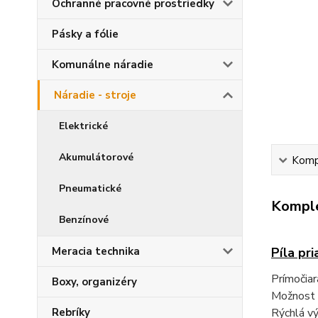
Ochranné pracovné prostriedky
Pásky a fólie
Komunálne náradie
Náradie - stroje
Elektrické
Akumulátorové
Kompl
Pneumatické
Komple
Benzínové
Meracia technika
Píla pr
Prímočiar
Boxy, organizéry
Možnost n
Rebríky
Rýchlá vý