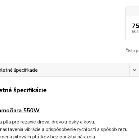
75
60,
Číslo p
etné špecifikácie
tné špecifikácie
iamočiara 550W
a píla pre rezanie dreva, drevotriesky a kovu.
astavenia vibrácie a prispôsobenie rychlosti a spôsob rezu.
mena pilových plátkov bez použitia nástroja.