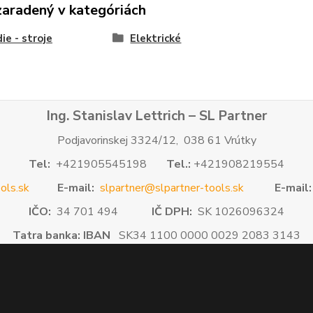
zaradený v kategóriách
ie - stroje
Elektrické
Ing. Stanislav Lettrich – SL Partner
Podjavorinskej 3324/12, 038 61 Vrútky
Tel:
+421905545198
Tel.:
+421908219554
ols.sk
E-mail:
slpartner@slpartner-tools.sk
E-mail:
IČO:
34 701 494
IČ DPH:
SK 1026096324
Tatra banka: IBAN
SK34 1100 0000 0029 2083 3143