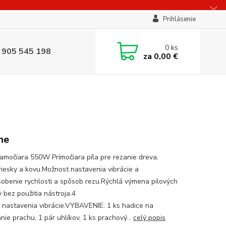
Prihlásenie
0
ks
 905 545 198
za
0,00 €
ne
riamočiara 550W Prímočiara píla pre rezanie dreva,
riesky a kovu.Možnost nastavenia vibrácie a
sobenie rychlosti a spôsob rezu.Rýchlá výmena pilových
 bez použitia nástroja.4
 nastavenia vibrácie.VYBAVENIE: 1 ks hadice na
ie prachu, 1 pár uhlíkov, 1 ks prachový...
celý popis