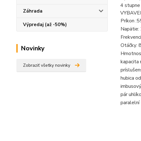
4 stupne 
Záhrada
VYBAVENIE
Príkon 
Výpredaj (až -50%)
Napätie:
Frekvenc
Otáčky: 
Novinky
Hmotnosť
kapacita
Zobraziť všetky novinky
príslušen
hubica o
imbusový
pár uhlík
paralelní