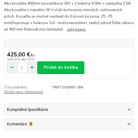
Aku kosačka 400mm bezuhlíková 36V + 2 batéria 4.0Ah + nabíjačka 3.5A
Aku kosačka s napätím 36 V slúži ku koseniu menších, udržovaných
plôch. Kosačku je možné nastaviť do 6 úrovní kosenia: 25 -75
mmDisponuje s funkciou 2v1- mulčovanie/zber, zadný výhod.Šírka záberu
až 400 mm.Rukoväť má nastaviteľ...
celý popis
425,00 €
/
ks
345,53 €
bez DPH
Pridať do košíka
Číslo produktu:
TRXT102893-2B4
Strážiť cenu / dostupnosť
Kompletné špecifikácie
Komentáre
0