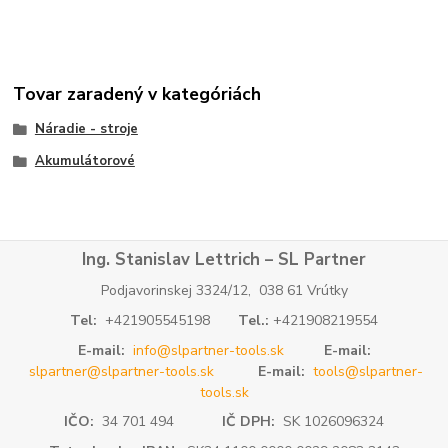
Tovar zaradený v kategóriách
Náradie - stroje
Akumulátorové
Ing. Stanislav Lettrich – SL Partner
Podjavorinskej 3324/12, 038 61 Vrútky
Tel:
+421905545198
Tel.:
+421908219554
E-mail:
info@slpartner-tools.sk
E-mail:
slpartner@slpartner-tools.sk
E-mail:
tools@slpartner-
tools.sk
IČO:
34 701 494
IČ DPH:
SK 1026096324