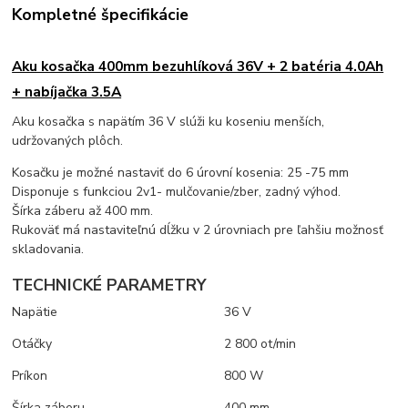
Kompletné špecifikácie
Aku kosačka 400mm bezuhlíková 36V + 2 batéria 4.0Ah
+ nabíjačka 3.5A
Aku kosačka s napätím 36 V slúži ku koseniu menších,
udržovaných plôch.
Kosačku je možné nastaviť do 6 úrovní kosenia: 25 -75 mm
Disponuje s funkciou 2v1- mulčovanie/zber, zadný výhod.
Šírka záberu až 400 mm.
Rukoväť má nastaviteľnú dĺžku v 2 úrovniach pre ľahšiu možnosť
skladovania.
TECHNICKÉ PARAMETRY
Napätie
36 V
Otáčky
2 800 ot/min
Príkon
800 W
Šírka záberu
400 mm