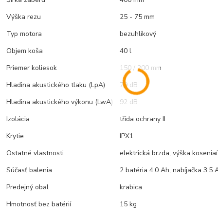
Výška rezu
25 - 75 mm
Typ motora
bezuhlíkový
Objem koša
40 l
Priemer koliesok
150 / 200 mm
Hladina akustického tlaku (LpA)
79 dB
Hladina akustického výkonu (LwA)
92 dB
Izolácia
třída ochrany II
Krytie
IPX1
Ostatné vlastnosti
elektrická brzda, výška koseniaí
Súčasť balenia
2 batéria 4.0 Ah, nabíjačka 3.5 
Predejný obal
krabica
Hmotnosť bez batérií
15 kg