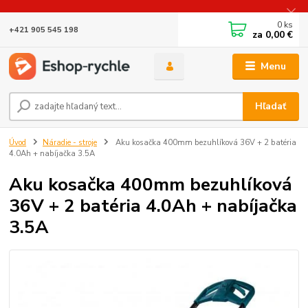
0
ks
+421 905 545 198
za
0,00 €
Menu
Hľadať
Úvod
Náradie - stroje
Aku kosačka 400mm bezuhlíková 36V + 2 batéria
4.0Ah + nabíjačka 3.5A
Aku kosačka 400mm bezuhlíková
36V + 2 batéria 4.0Ah + nabíjačka
3.5A