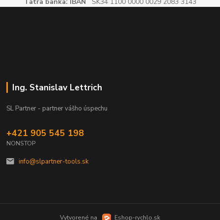
Tatra banka: IBAN
SK34 1100 0000 0029 2083 3143
Ing. Stanislav Lettrich
SL Partner - partner vášho úspechu
+421 905 545 198
NONSTOP
info@slpartner-tools.sk
Vytvorené na
Eshop-rychlo.sk