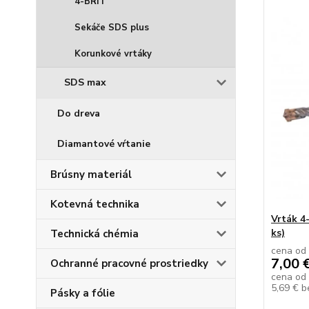
4-BRIT
Sekáče SDS plus
Korunkové vrtáky
SDS max
Do dreva
Diamantové vŕtanie
Brúsny materiál
Kotevná technika
Vrták 4
ks)
Technická chémia
cena od
7,00 
Ochranné pracovné prostriedky
cena od
5,69 €
b
Pásky a fólie