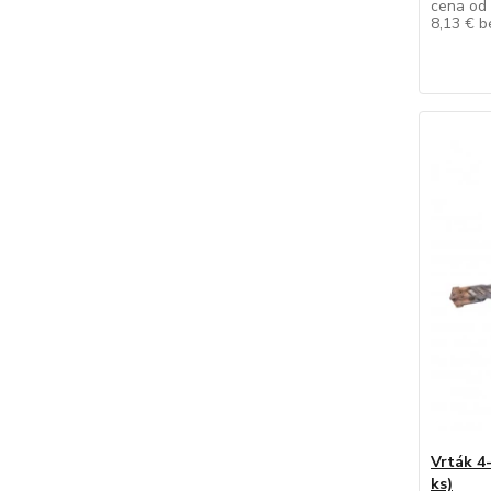
cena od
8,13 €
b
Vrták 4
ks)