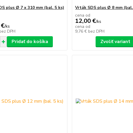
DS plus Ø 7 x 310 mm (bal. 5 ks)
Vrták SDS plus Ø 8 mm (bal.
cena od
12,00 €
/
ks
 €
/
ks
cena od
bez DPH
9,76 €
bez DPH
Pridať do košíka
Zvoliť variant