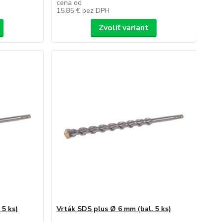
cena od
15,85 €
bez DPH
Zvoliť variant
 5 ks)
Vrták SDS plus Ø 6 mm (bal. 5 ks)