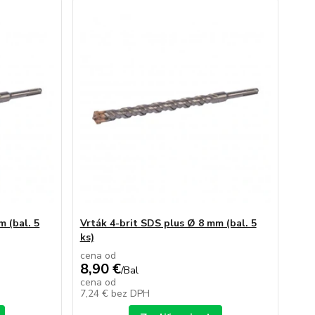
m (bal. 5
Vrták 4-brit SDS plus Ø 8 mm (bal. 5
ks)
cena od
8,90 €
/
Bal
cena od
7,24 €
bez DPH