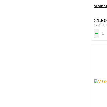
Vrták S
21,50
17,48 €