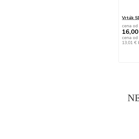
Vrták S
cena od
16,00
cena od
13,01 €
N