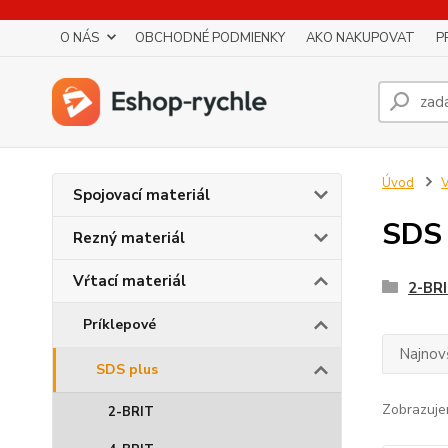
O NÁS
OBCHODNÉ PODMIENKY
AKO NAKUPOVAT
P
Úvod
V
Spojovací materiál
SDS 
Rezný materiál
Vŕtací materiál
2-BR
Príklepové
Najnov
SDS plus
Zobrazuje
2-BRIT