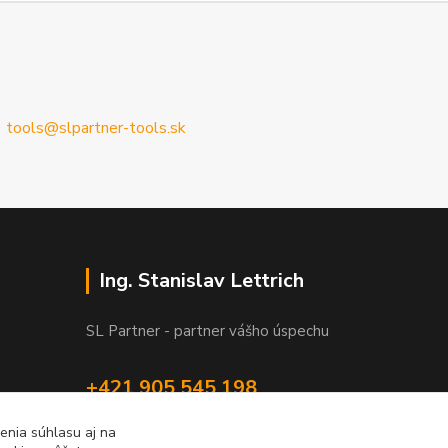
tools@slpartner-tools.sk
Ing. Stanislav Lettrich
SL Partner - partner vášho úspechu
+421 905 545 198
NONSTOP
enia súhlasu aj na