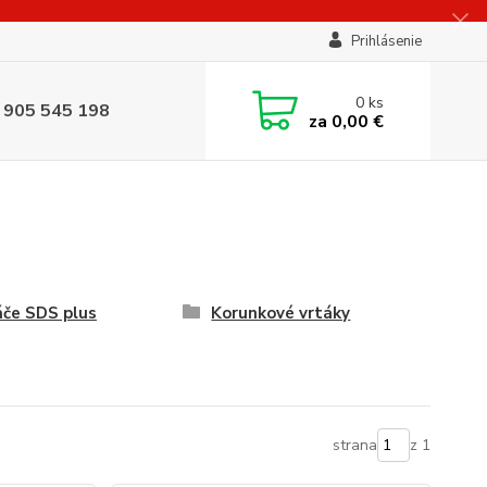
Prihlásenie
0
ks
 905 545 198
za
0,00 €
če SDS plus
Korunkové vrtáky
strana
z 1