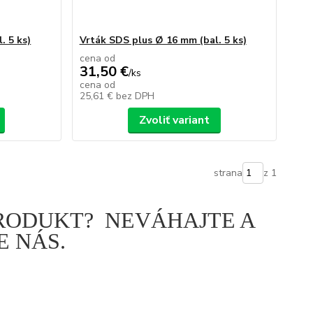
. 5 ks)
Vrták SDS plus Ø 16 mm (bal. 5 ks)
cena od
31,50 €
/
ks
cena od
25,61 €
bez DPH
Zvoliť variant
strana
z 1
PRODUKT? NEVÁHAJTE A
 NÁS.