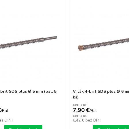
-brit SDS plus Ø 5 mm (bal. 5
Vrták 4-brit SDS plus Ø 6 m
ks)
cena od
€
7,90 €
/
Bal
/
Bal
cena od
ez DPH
6,42 €
bez DPH