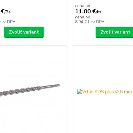
cena od
 €
11,00 €
/
Bal
/
ks
cena od
bez DPH
8,94 €
bez DPH
Zvoliť variant
Zvoliť variant