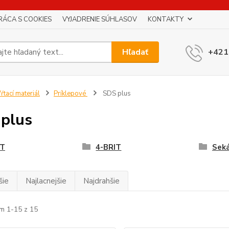
RÁCA S COOKIES
VYJADRENIE SÚHLASOV
KONTAKTY
Hľadať
+421
ŕtací materiál
Príklepové
SDS plus
plus
IT
4-BRIT
Seká
šie
Najlacnejšie
Najdrahšie
m 1-15 z 15