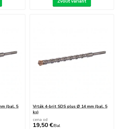
Zvoliť variant
mm (bal. 5
Vrták 4-brit SDS plus Ø 14 mm (bal. 5
ks)
cena od
19,50 €
/
Bal