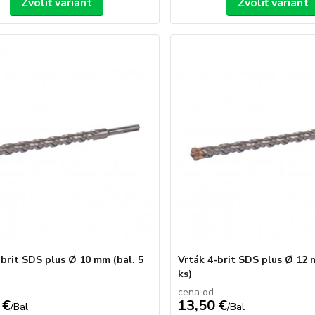
Zvoliť variant
Zvoliť variant
-brit SDS plus Ø 10 mm (bal. 5
Vrták 4-brit SDS plus Ø 12 
ks)
cena od
 €
13,50 €
/
Bal
/
Bal