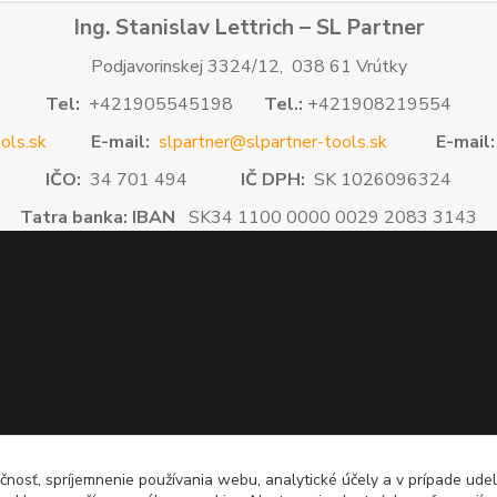
Ing. Stanislav Lettrich – SL Partner
Podjavorinskej 3324/12, 038 61 Vrútky
Tel:
+421905545198
Tel.:
+421908219554
ols.sk
E-mail:
slpartner@slpartner-tools.sk
E-mail:
IČO:
34 701 494
IČ DPH:
SK 1026096324
Tatra banka: IBAN
SK34 1100 0000 0029 2083 3143
čnosť, spríjemnenie používania webu, analytické účely a v prípade udel