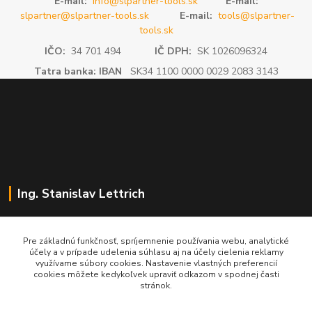
E-mail:
info@slpartner-tools.sk
E-mail:
slpartner@slpartner-tools.sk
E-mail:
tools@slpartner-
tools.sk
IČO:
34 701 494
IČ DPH:
SK 1026096324
Tatra banka: IBAN
SK34 1100 0000 0029 2083 3143
Ing. Stanislav Lettrich
SL Partner - partner vášho úspechu
Pre základnú funkčnosť, spríjemnenie používania webu, analytické
účely a v prípade udelenia súhlasu aj na účely cielenia reklamy
+421 905 545 198
využívame súbory cookies. Nastavenie vlastných preferencií
NONSTOP
cookies môžete kedykoľvek upraviť odkazom v spodnej časti
stránok.
info@slpartner-tools.sk