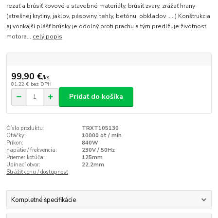
rezať a brúsiť kovové a stavebné materiály, brúsiť zvary, zrážať hrany
(strešnej krytiny, jaklov, pásoviny, tehly, betónu, obkladov .....) Konštrukcia
aj vonkajší plášť brúsky je odolný proti prachu a tým predlžuje životnosť
motora...
celý popis
99,90 €
/
ks
81,22 €
bez DPH
Pridať do košíka
Číslo produktu:
TRXT105130
Otáčky:
10000 ot / min
Príkon:
840W
napätie / frekvencia:
230V / 50Hz
Priemer kotúča:
125mm
Upínací otvor:
22.2mm
Strážiť cenu / dostupnosť
Kompletné špecifikácie