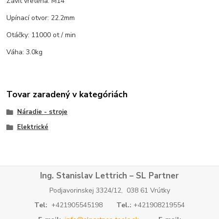
Závit vretena: M14
Upínací otvor: 22.2mm
Otáčky: 11000 ot / min
Váha: 3.0kg
Tovar zaradený v kategóriách
Náradie - stroje
Elektrické
Ing. Stanislav Lettrich – SL Partner
Podjavorinskej 3324/12, 038 61 Vrútky
Tel:
+421905545198
Tel.:
+421908219554