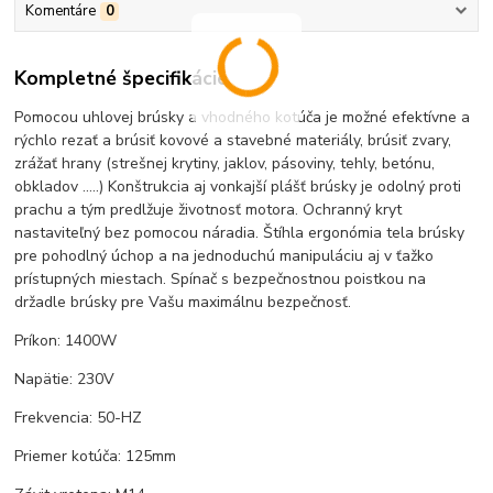
Komentáre
0
Kompletné špecifikácie
Pomocou uhlovej brúsky a vhodného kotúča je možné efektívne a
rýchlo rezať a brúsiť kovové a stavebné materiály, brúsiť zvary,
zrážať hrany (strešnej krytiny, jaklov, pásoviny, tehly, betónu,
obkladov .....) Konštrukcia aj vonkajší plášť brúsky je odolný proti
prachu a tým predlžuje životnosť motora. Ochranný kryt
nastaviteľný bez pomocou náradia. Štíhla ergonómia tela brúsky
pre pohodlný úchop a na jednoduchú manipuláciu aj v ťažko
prístupných miestach. Spínač s bezpečnostnou poistkou na
držadle brúsky pre Vašu maximálnu bezpečnosť.
Príkon: 1400W
Napätie: 230V
Frekvencia: 50-HZ
Priemer kotúča: 125mm