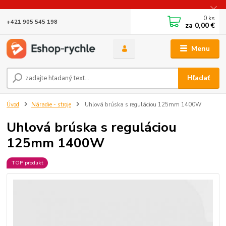
0
ks
+421 905 545 198
za
0,00 €
Menu
Hľadať
Úvod
Náradie - stroje
Uhlová brúska s reguláciou 125mm 1400W
Uhlová brúska s reguláciou
125mm 1400W
TOP produkt