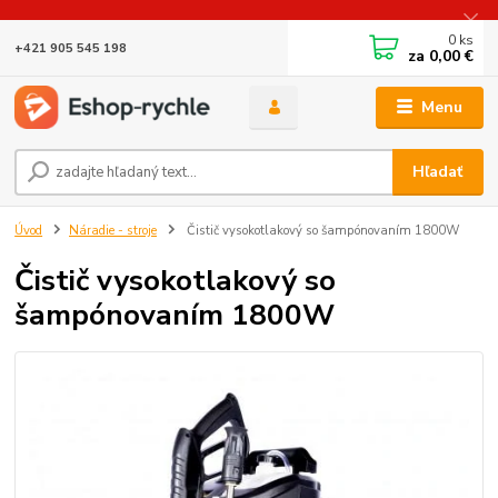
0
ks
+421 905 545 198
za
0,00 €
Menu
Hľadať
Úvod
Náradie - stroje
Čistič vysokotlakový so šampónovaním 1800W
Čistič vysokotlakový so
šampónovaním 1800W