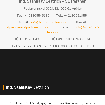
Ing. Stanislav Lettrich – SL Partner
Podjavorinskej 3324/12, 038 61 Vrútky
Tel:
+421905545198
Tel.:
+421908219554
E-mail:
info@slpartner-tools.sk
E-mail:
slpartner@slpartner-tools.sk
E-mail:
tools@slpartner-
tools.sk
IČO:
34 701 494
IČ DPH:
SK 1026096324
Tatra banka: IBAN
SK34 1100 0000 0029 2083 3143
Ing. Stanislav Lettrich
SL Partner - partner vášho úspechu
Pre základnú funkčnosť, spríjemnenie používania webu, analytické