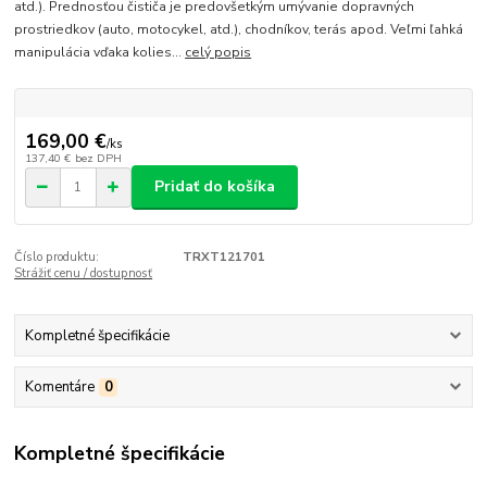
atd.). Prednosťou čističa je predovšetkým umývanie dopravných
prostriedkov (auto, motocykel, atd.), chodníkov, terás apod. Veľmi ľahká
manipulácia vďaka kolies...
celý popis
169,00 €
/
ks
137,40 €
bez DPH
Pridať do košíka
Číslo produktu:
TRXT121701
Strážiť cenu / dostupnosť
Kompletné špecifikácie
Komentáre
0
Kompletné špecifikácie