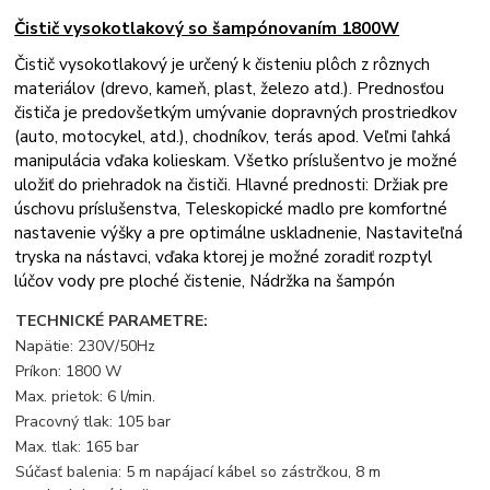
Čistič vysokotlakový so šampónovaním 1800W
Čistič vysokotlakový je určený k čisteniu plôch z rôznych
materiálov (drevo, kameň, plast, železo atd.). Prednosťou
čističa je predovšetkým umývanie dopravných prostriedkov
(auto, motocykel, atd.), chodníkov, terás apod. Veľmi ľahká
manipulácia vďaka kolieskam. Všetko príslušentvo je možné
uložiť do priehradok na čističi. Hlavné prednosti: Držiak pre
úschovu príslušenstva, Teleskopické madlo pre komfortné
nastavenie výšky a pre optimálne uskladnenie, Nastaviteľná
tryska na nástavci, vďaka ktorej je možné zoradiť rozptyl
lúčov vody pre ploché čistenie, Nádržka na šampón
TECHNICKÉ PARAMETRE:
Napätie: 230V/50Hz
Príkon: 1800 W
Max. prietok: 6 l/min.
Pracovný tlak: 105 bar
Max. tlak: 165 bar
Súčasť balenia: 5 m napájací kábel so zástrčkou, 8 m