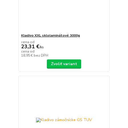
Kladivo XXL sklolaminátové 3000g
cena od
23,31 €
/
ks
cena od
18,95 €
bez DPH
Zvoliť variant