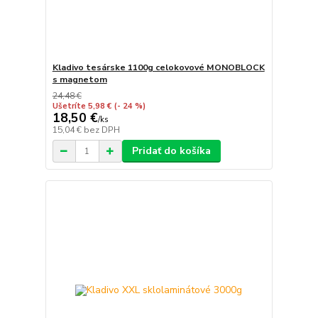
Kladivo tesárske 1100g celokovové MONOBLOCK
s magnetom
24,48 €
Ušetríte 5,98 €
(- 24 %)
18,50 €
/
ks
15,04 €
bez DPH
Pridať do košíka