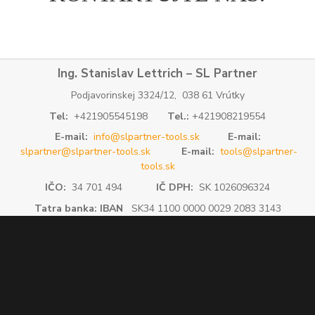
Ing. Stanislav Lettrich – SL Partner
Podjavorinskej 3324/12, 038 61 Vrútky
Tel:
+421905545198
Tel.:
+421908219554
E-mail:
info@slpartner-tools.sk
E-mail:
slpartner@slpartner-tools.sk
E-mail:
tools@slpartner-
tools.sk
IČO:
34 701 494
IČ DPH:
SK 1026096324
Tatra banka: IBAN
SK34 1100 0000 0029 2083 3143