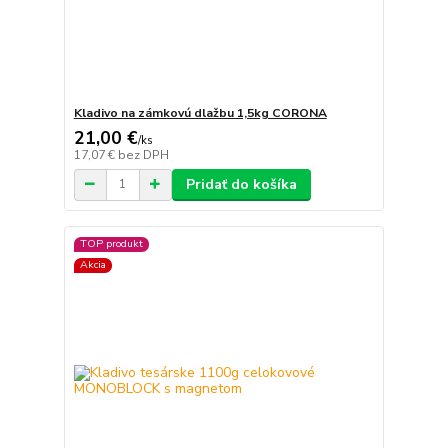
Kladivo na zámkovú dlažbu 1,5kg CORONA
21,00 €
/
ks
17,07 €
bez DPH
Pridať do košíka
TOP produkt
Akcia