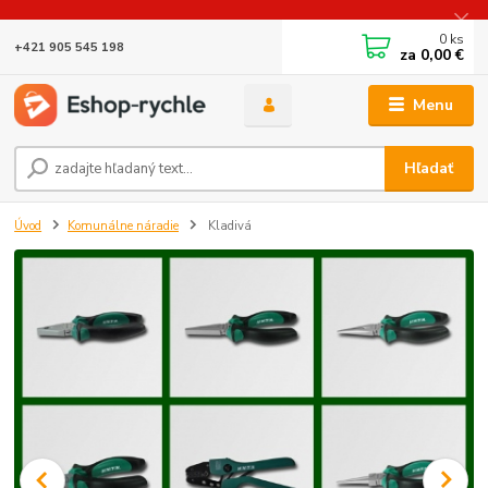
0
ks
+421 905 545 198
za
0,00 €
Menu
Hľadať
Úvod
Komunálne náradie
Kladivá