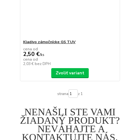
Kladivo zámočnícke GS TUV
cena od
2,50 €
/
ks
cena od
2,03 €
bez DPH
Zvoliť variant
strana
z 1
NENAŠLI STE VAMI
ŽIADANÝ PRODUKT?
NEVÁHAJTE A
KONTAKTUJTE NÁS.