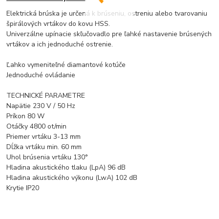
Elektrická brúska je určená k brúseniu, ostreniu alebo tvarovaniu
špirálových vrtákov do kovu HSS.
Univerzálne upínacie skľučovadlo pre ľahké nastavenie brúsených
vrtákov a ich jednoduché ostrenie.
Ľahko vymeniteľné diamantové kotúče
Jednoduché ovládanie
TECHNICKÉ PARAMETRE
Napätie 230 V / 50 Hz
Príkon 80 W
Otáčky 4800 ot/min
Priemer vrtáku 3-13 mm
Dĺžka vrtáku min. 60 mm
Uhol brúsenia vrtáku 130°
Hladina akustického tlaku (LpA) 96 dB
Hladina akustického výkonu (LwA) 102 dB
Krytie IP20