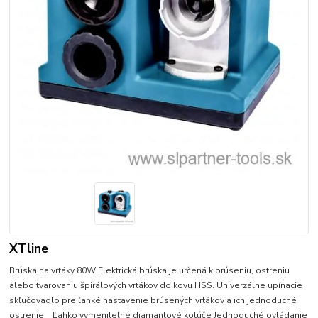
XTline
Brúska na vrtáky 80W Elektrická brúska je určená k brúseniu, ostreniu
alebo tvarovaniu špirálových vrtákov do kovu HSS. Univerzálne upínacie
skľučovadlo pre ľahké nastavenie brúsených vrtákov a ich jednoduché
ostrenie. Ľahko vymeniteľné diamantové kotúče Jednoduché ovládanie