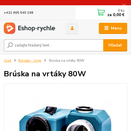
0
ks
+421 905 545 198
za
0,00 €
Menu
Hľadať
Úvod
Náradie - stroje
Brúska na vrtáky 80W
Brúska na vrtáky 80W