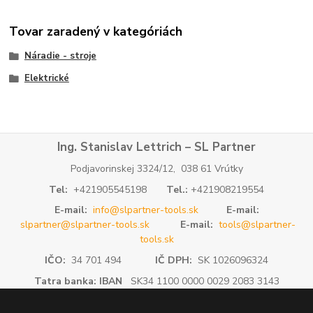
Tovar zaradený v kategóriách
Náradie - stroje
Elektrické
Ing. Stanislav Lettrich – SL Partner
Podjavorinskej 3324/12, 038 61 Vrútky
Tel:
+421905545198
Tel.:
+421908219554
E-mail:
info@slpartner-tools.sk
E-mail:
slpartner@slpartner-tools.sk
E-mail:
tools@slpartner-
tools.sk
IČO:
34 701 494
IČ DPH:
SK 1026096324
Tatra banka: IBAN
SK34 1100 0000 0029 2083 3143