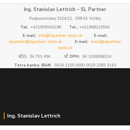
Ing. Stanislav Lettrich – SL Partner
Podjavorinskej 3324/12, 038 61 Vrútky
Tel:
+421905545198
Tel.:
+421908219554
E-mail:
info@slpartner-tools.sk
E-mail:
slpartner@slpartner-tools.sk
E-mail:
tools@slpartner-
tools.sk
IČO:
34 701 494
IČ DPH:
SK 1026096324
Tatra banka: IBAN
SK34 1100 0000 0029 2083 3143
Ing. Stanislav Lettrich
SL Partner - partner vášho úspechu