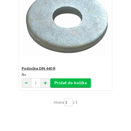
Podložka DIN 440 R
/
ks
Pridať do košíka
strana
z 1