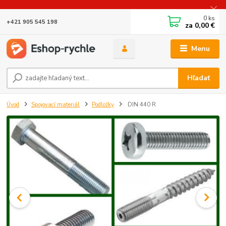
0
ks
+421 905 545 198
za
0,00 €
Menu
Hľadať
Úvod
Spojovací materiál
Podložky
DIN 440 R