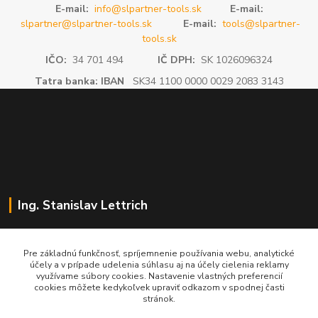
E-mail:
info@slpartner-tools.sk
E-mail:
slpartner@slpartner-tools.sk
E-mail:
tools@slpartner-
tools.sk
IČO:
34 701 494
IČ DPH:
SK 1026096324
Tatra banka: IBAN
SK34 1100 0000 0029 2083 3143
Ing. Stanislav Lettrich
SL Partner - partner vášho úspechu
Pre základnú funkčnosť, spríjemnenie používania webu, analytické
účely a v prípade udelenia súhlasu aj na účely cielenia reklamy
+421 905 545 198
využívame súbory cookies. Nastavenie vlastných preferencií
NONSTOP
cookies môžete kedykoľvek upraviť odkazom v spodnej časti
stránok.
info@slpartner-tools.sk