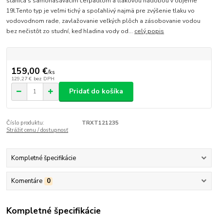
stanica s samonasávacím čerpadlom a tlakovou nádobou v objeme
19l.Tento typ je veľmi tichý a spoľahlivý najmä pre zvýšenie tlaku vo
vodovodnom rade, zavlažovanie veľkých plôch a zásobovanie vodou
bez nečistôt zo studní, keď hladina vody od...
celý popis
159,00 €
/
ks
129,27 €
bez DPH
Pridať do košíka
Číslo produktu:
TRXT121235
Strážiť cenu / dostupnosť
Kompletné špecifikácie
Komentáre
0
Kompletné špecifikácie