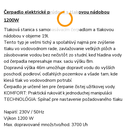
Čerpadlo elektrické prúdové s tlakovou nádobou
1200W
Tlaková stanica s samonasávacím čerpadlom a tlakovou
nádobou v objeme 19l.
Tento typ je veľmi tichý a spoľahlivý najmä pre zvýšenie
tlaku vo vodovodnom rade, zavlažovanie veľkých plôch a
zásobovanie vodou bez nečistôt zo studní, keď hladina vody
od čerpadla nepresahuje max. saciu výšku 8m.
Dopravná výška 46m umožňuje dopraviť vodu do vyšších
poschodí, podkroví, odľahlých pozemkov a všade tam, kde
klesá tlak vo vodovodnom potrubí.
Čerpadlo je určené len pre čerpanie čistej užitkovej vody.
KOMFORT: Praktická rukoväť k jednoduchej manipulácii
TECHNOLÓGIA: Spínač pre nastavenie požadovaného tlaku
Napätí: 230V / 50Hz
Výkon 1200 W
Max. dopravované množstvo/hod. 3700 l/h