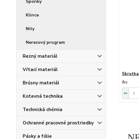
Sponky
Klince
Nity
Nerezový program
Rezný materiál
Vŕtací materiál
Skrutka
/
ks
Brúsny materiál
Kotevná technika
Technická chémia
Ochranné pracovné prostriedky
N
Pásky a fólie