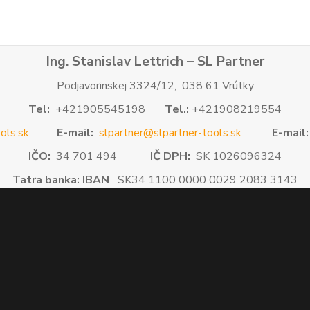
Ing. Stanislav Lettrich – SL Partner
Podjavorinskej 3324/12, 038 61 Vrútky
Tel:
+421905545198
Tel.:
+421908219554
ols.sk
E-mail:
slpartner@slpartner-tools.sk
E-mail:
IČO:
34 701 494
IČ DPH:
SK 1026096324
Tatra banka: IBAN
SK34 1100 0000 0029 2083 3143