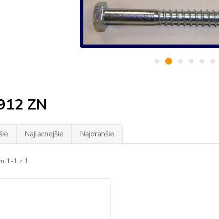
912 ZN
šie
Najlacnejšie
Najdrahšie
m 1-1 z 1