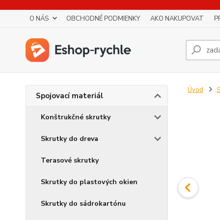
O NÁS
OBCHODNÉ PODMIENKY
AKO NAKUPOVAT
P
Úvod
S
Spojovací materiál
Konštrukčné skrutky
Skrutky do dreva
Terasové skrutky
Skrutky do plastových okien
Skrutky do sádrokartónu