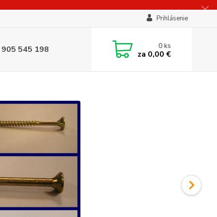
Prihlásenie
0
ks
 905 545 198
za
0,00 €