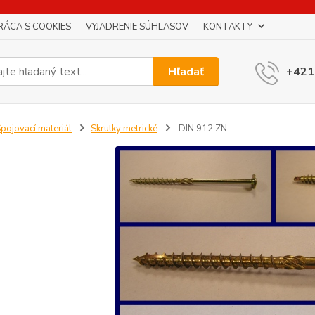
RÁCA S COOKIES
VYJADRENIE SÚHLASOV
KONTAKTY
Hľadať
+421
pojovací materiál
Skrutky metrické
DIN 912 ZN