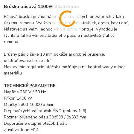
Brúska pásová 1400W 30x533mm
Pásová brúska je vhodná pre prácu v úzkych priestoroch vďaka
úzkemu ramenu. Využíva sa pre brúsenie trubiek, dreva, kovu atď.
Nástavec sa veľmi jednoducho a ľahko montuje. Výhodou je
rýchla a ľahká výmena brúsneho pásu a nastaviteľný uhol
ramena.
Brúsny pás o šírke 13 mm dokáže aj drobné brúsenie,
odstraňovanie hrdze atď.
Nastavenie regulácie otáčok umožňuje plne kontrolovaný odber
materiálu
TECHNICKÉ PARAMETRE
Napätie 230 V / 50 Hz
Príkon 1400 W
Otáčky 2800-10000 ot/min
Prepínač rýchlosti otáčok ÁNO (polohy 1-6)
Rozmer brúsneho pásu 30x533 / 9x533 mm
Doporučené stupne otáčok 1 až 3
Závit vretene M14