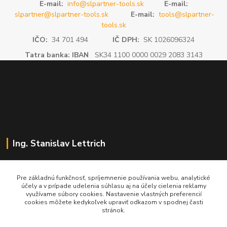
E-mail:
info@slpartner-tools.sk
E-mail:
slpartner@slpartner-tools.sk
E-mail:
tools@slpartner-
tools.sk
IČO:
34 701 494
IČ DPH:
SK 1026096324
Tatra banka: IBAN
SK34 1100 0000 0029 2083 3143
Ing. Stanislav Lettrich
SL Partner - partner vášho úspechu
Pre základnú funkčnosť, spríjemnenie používania webu, analytické
účely a v prípade udelenia súhlasu aj na účely cielenia reklamy
+421 905 545 198
využívame súbory cookies. Nastavenie vlastných preferencií
NONSTOP
cookies môžete kedykoľvek upraviť odkazom v spodnej časti
stránok.
info@slpartner-tools.sk