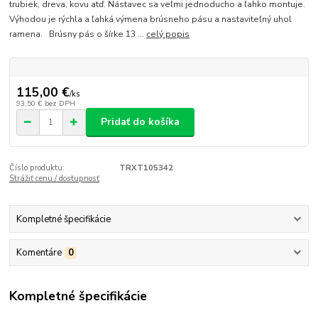
trubiek, dreva, kovu atď. Nástavec sa veľmi jednoducho a ľahko montuje.
Výhodou je rýchla a ľahká výmena brúsneho pásu a nastaviteľný uhol
ramena. Brúsny pás o šírke 13 ...
celý popis
115,00 €
/
ks
93,50 €
bez DPH
Pridať do košíka
Číslo produktu:
TRXT105342
Strážiť cenu / dostupnosť
Kompletné špecifikácie
Komentáre
0
Kompletné špecifikácie