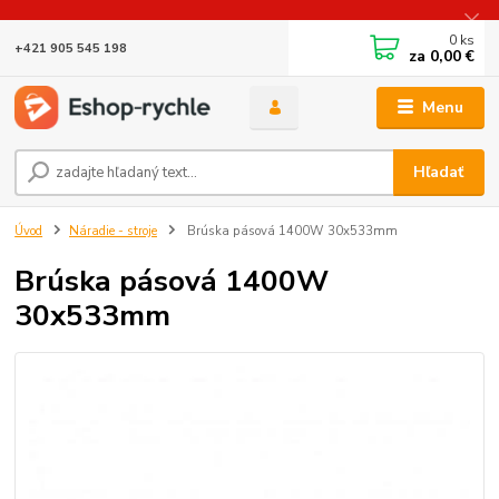
0
ks
+421 905 545 198
za
0,00 €
Menu
Hľadať
Úvod
Náradie - stroje
Brúska pásová 1400W 30x533mm
Brúska pásová 1400W
30x533mm