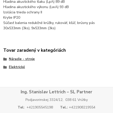
Hladina akustického tlaku (LpA) 89 dB
Hladina akustického výkonu (LwA) 93 dB
Izolácia trieda ochrany II
Krytie IP20
Súčasť balenia redukčné krúžky, rukoväť, kľúč, brúsny pás
30x533mm (3ks), 9x533mm (3ks)
Tovar zaradený v kategóriách
Náradie - stroje
Elektrické
Ing. Stanislav Lettrich – SL Partner
Podjavorinskej 3324/12, 038 61 Vrútky
Tel:
+421905545198
Tel.:
+421908219554