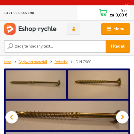
0
ks
+421 905 545 198
za
0,00 €
Menu
Hľadať
Úvod
Spojovací materiál
Podložky
DIN 7980