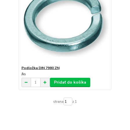
Podložka DIN 7980 ZN
/
ks
Pridať do košíka
strana
z 1