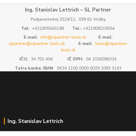
Ing. Stanislav Lettrich – SL Partner
Podjavorinskej 3324/12, 038 61 Vrútky
Tel:
+421905545198
Tel.:
+421908219554
E-mail:
info@slpartner-tools.sk
E-mail:
slpartner@slpartner-tools.sk
E-mail:
tools@slpartner-
tools.sk
IČO:
34 701 494
IČ DPH:
SK 1026096324
Tatra banka: IBAN
SK34 1100 0000 0029 2083 3143
Ing. Stanislav Lettrich
SL Partner - partner vášho úspechu