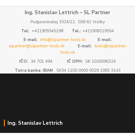
Ing. Stanislav Lettrich – SL Partner
Podjavorinskej 3324/12, 038 61 Vrútky
Tel:
+421905545198
Tel.:
+421908219554
E-mail:
info@slpartner-tools.sk
E-mail:
slpartner@slpartner-tools.sk
E-mail:
tools@slpartner-
tools.sk
IČO:
34 701 494
IČ DPH:
SK 1026096324
Tatra banka: IBAN
SK34 1100 0000 0029 2083 3143
Ing. Stanislav Lettrich