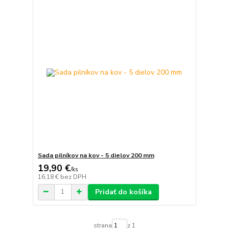
Sada pilníkov na kov - 5 dielov 200 mm
19,90 €
/
ks
16,18 €
bez DPH
Pridať do košíka
strana
z 1