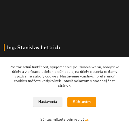
Ing. Stanislav Lettrich
SL Partner - partner vášho úspechu
Pre základnú funkčnosť, spríjemnenie používania webu, analytické
účely a v prípade udelenia súhlasu aj na účely cielenia reklamy
+421 905 545 198
využívame súbory cookies. Nastavenie vlastných preferencií
NONSTOP
cookies môžete kedykoľvek upraviť odkazom v spodnej časti
stránok.
info@slpartner-tools.sk
Súhlasím
Nastavenia
Súhlas môžete odmietnuť
tu
.
Vytvorené na
Eshop-rychlo.sk