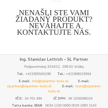
NENAŠLI STE VAMI
ŽIADANÝ PRODUKT?
NEVÁHAJTE A
KONTAKTUJTE NÁS.
Ing. Stanislav Lettrich – SL Partner
Podjavorinskej 3324/12, 038 61 Vrútky
Tel:
+421905545198
Tel.:
+421908219554
E-mail:
info@slpartner-tools.sk
E-mail:
slpartner@slpartner-tools.sk
E-mail:
tools@slpartner-
tools.sk
IČO:
34 701 494
IČ DPH:
SK 1026096324
Tatra banka: IBAN
SK34 1100 0000 0029 2083 3143