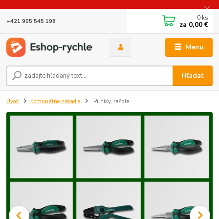
0
ks
+421 905 545 198
za
0,00 €
Menu
Hľadať
Úvod
Komunálne náradie
Pilníky, rašple