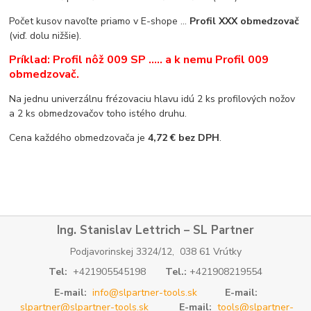
Počet kusov navoľte priamo v E-shope ...
Profil XXX obmedzovač
(viď. dolu nižšie).
Príklad: Profil nôž 009 SP ..... a k nemu Profil 009
obmedzovač.
Na jednu univerzálnu frézovaciu hlavu idú 2 ks profilových nožov
a 2 ks obmedzovačov toho istého druhu.
Cena každého obmedzovača je
4,72 € bez DPH
.
Ing. Stanislav Lettrich – SL Partner
Podjavorinskej 3324/12, 038 61 Vrútky
Tel:
+421905545198
Tel.:
+421908219554
E-mail:
info@slpartner-tools.sk
E-mail:
slpartner@slpartner-tools.sk
E-mail:
tools@slpartner-