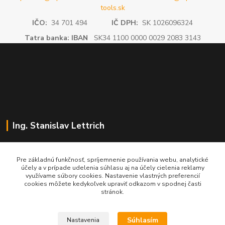
tools.sk
IČO:
34 701 494
IČ DPH:
SK 1026096324
Tatra banka: IBAN
SK34 1100 0000 0029 2083 3143
Ing. Stanislav Lettrich
SL Partner - partner vášho úspechu
Pre základnú funkčnosť, spríjemnenie používania webu, analytické
účely a v prípade udelenia súhlasu aj na účely cielenia reklamy
+421 905 545 198
využívame súbory cookies. Nastavenie vlastných preferencií
NONSTOP
cookies môžete kedykoľvek upraviť odkazom v spodnej časti
stránok.
info@slpartner-tools.sk
Súhlasím
Nastavenia