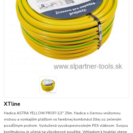
XTline
Hadica ASTRA YELLOW PROFI 1/2" 25m. Hadica s čiernou vnútornou
vrstvou a vonkajším plášťom vo farebnej kombinácií žltej so zeleným
pozdĺžnym pruhom. Vystužená vysokopevnostným PES vláknom. Svojou
konštrukciou je učená na všeobecné použitie. Vzhľadom k hrubšej stene