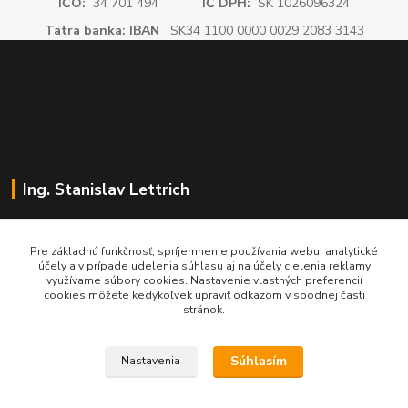
IČO:
34 701 494
IČ DPH:
SK 1026096324
Tatra banka: IBAN
SK34 1100 0000 0029 2083 3143
Ing. Stanislav Lettrich
SL Partner - partner vášho úspechu
Pre základnú funkčnosť, spríjemnenie používania webu, analytické
účely a v prípade udelenia súhlasu aj na účely cielenia reklamy
+421 905 545 198
využívame súbory cookies. Nastavenie vlastných preferencií
NONSTOP
cookies môžete kedykoľvek upraviť odkazom v spodnej časti
stránok.
info@slpartner-tools.sk
Súhlasím
Nastavenia