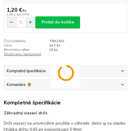
1,20 €
/
ks
0,98 €
bez DPH
Pridať do košíka
Číslo produktu:
TR42202
Cena:
za 1 ks
Minimálny odber:
10 ks
Strážiť cenu / dostupnosť
Kompletné špecifikácie
Komentáre
0
Kompletné špecifikácie
Záhradný viazací drót.
Drôt viazací na univerzálne použitie v záhrade, dielni aj na stavbe.
Hrúbka drôtu 0.65 po poplastovaní 0,9mm