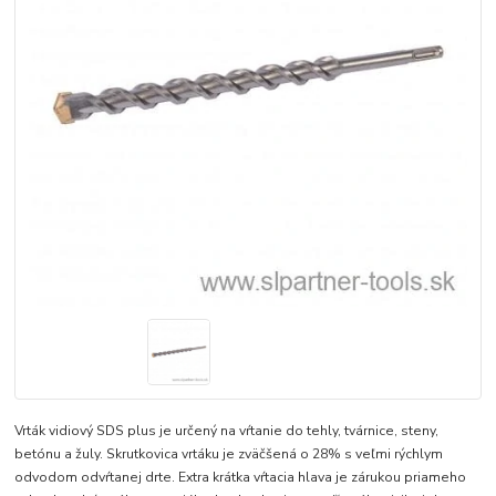
Vrták vidiový SDS plus je určený na vŕtanie do tehly, tvárnice, steny,
betónu a žuly. Skrutkovica vrtáku je zväčšená o 28% s veľmi rýchlym
odvodom odvŕtanej drte. Extra krátka vŕtacia hlava je zárukou priameho