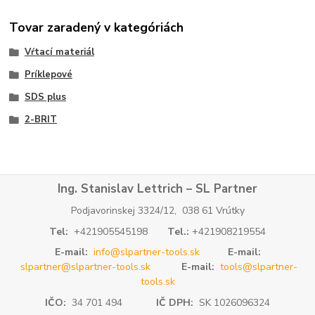
Tovar zaradený v kategóriách
Vŕtací materiál
Príklepové
SDS plus
2-BRIT
Ing. Stanislav Lettrich – SL Partner
Podjavorinskej 3324/12, 038 61 Vrútky
Tel:
+421905545198
Tel.:
+421908219554
E-mail:
info@slpartner-tools.sk
E-mail:
slpartner@slpartner-tools.sk
E-mail:
tools@slpartner-
tools.sk
IČO:
34 701 494
IČ DPH:
SK 1026096324