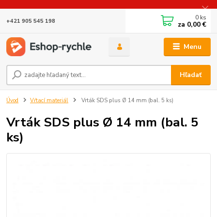
0
ks
+421 905 545 198
za
0,00 €
Menu
Hľadať
Úvod
Vŕtací materiál
Vrták SDS plus Ø 14 mm (bal. 5 ks)
Vrták SDS plus Ø 14 mm (bal. 5
ks)