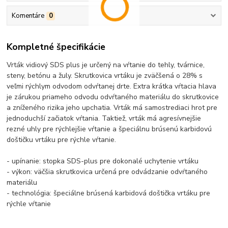
Komentáre
0
Kompletné špecifikácie
Vrták vidiový SDS plus je určený na vŕtanie do tehly, tvárnice,
steny, betónu a žuly. Skrutkovica vrtáku je zväčšená o 28% s
veľmi rýchlym odvodom odvŕtanej drte. Extra krátka vŕtacia hlava
je zárukou priameho odvodu odvŕtaného materiálu do skrutkovice
a zníženého rizika jeho upchatia. Vrták má samostrediaci hrot pre
jednoduchší začiatok vŕtania. Taktiež, vrták má agresívnejšie
rezné uhly pre rýchlejšie vŕtanie a špeciálnu brúsenú karbidovú
doštičku vrtáku pre rýchle vŕtanie.
- upínanie: stopka SDS-plus pre dokonalé uchytenie vrtáku
- výkon: väčšia skrutkovica určená pre odvádzanie odvŕtaného
materiálu
- technológia: špeciálne brúsená karbidová doštička vrtáku pre
rýchle vŕtanie