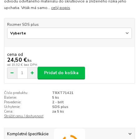
odvodu odvŕtaného materiálu do skrutkovice a zníženého rizika jeho
upchatia. Vrták má samo...
celý popis
Rozmer SDS plus
cena od
24,50 €
/
ks
od
19,92 €
bez DPH
Pridať do košíka
Číslo produktu:
TRXT71421
Balenie:
5 ks
Prevedenie:
2 - brit
Uchytenie:
SDS plus
Cena:
za 5 ks
Strážiť cenu / dostupnosť
Kompletné špecifikácie