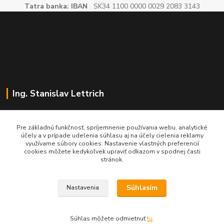
Tatra banka: IBAN
SK34 1100 0000 0029 2083 3143
Ing. Stanislav Lettrich
SL Partner - partner vášho úspechu
Pre základnú funkčnosť, spríjemnenie používania webu, analytické
účely a v prípade udelenia súhlasu aj na účely cielenia reklamy
+421 905 545 198
využívame súbory cookies. Nastavenie vlastných preferencií
NONSTOP
cookies môžete kedykoľvek upraviť odkazom v spodnej časti
stránok.
info@slpartner-tools.sk
Súhlasím
Nastavenia
Súhlas môžete odmietnuť
tu
.