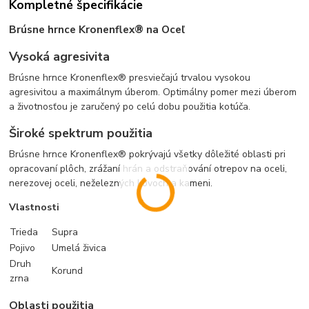
Kompletné špecifikácie
Brúsne hrnce Kronenflex® na Oceľ
Vysoká agresivita
Brúsne hrnce Kronenflex® presviečajú trvalou vysokou
agresivitou a maximálnym úberom. Optimálny pomer mezi úberom
a životnosťou je zaručený po celú dobu použitia kotúča.
Široké spektrum použitia
Brúsne hrnce Kronenflex® pokrývajú všetky dôležité oblasti pri
opracovaní plôch, zrážaní hrán a odstraňování otrepov na oceli,
nerezovej oceli, neželezných kovoch a kameni.
Vlastnosti
Trieda
Supra
Pojivo
Umelá živica
Druh
Korund
zrna
Oblasti použitia