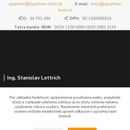
slpartner@slpartner-tools.sk
E-mail:
tools@slpartner-
tools.sk
IČO:
34 701 494
IČ DPH:
SK 1026096324
Tatra banka: IBAN
SK34 1100 0000 0029 2083 3143
Ing. Stanislav Lettrich
SL Partner - partner vášho úspechu
Pre základnú funkčnosť, spríjemnenie používania webu, analytické
účely a v prípade udelenia súhlasu aj na účely cielenia reklamy
+421 905 545 198
využívame súbory cookies. Nastavenie vlastných preferencií
NONSTOP
cookies môžete kedykoľvek upraviť odkazom v spodnej časti
stránok.
info@slpartner-tools.sk