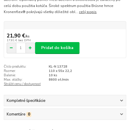
celú dobu použitia kotúča. Široké spektrum použitia Brúsne hrnce
Kronenflex® pokrývajú všetky dôležité obl...
celý popis
21,90 €
/
ks
17,81 €
bez DPH
Pridať do košíka
Číslo produktu:
KL-N 13728
Rozmer:
110 x 55x 22,2
Balenie:
10 ks
Max. otáčky:
8600 ot/min
Strážiť cenu / dostupnosť
Kompletné špecifikácie
Komentáre
0