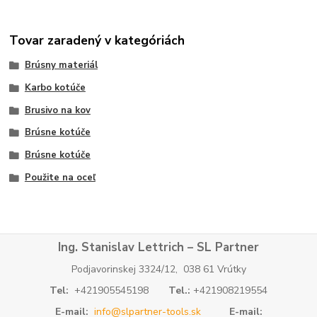
Tovar zaradený v kategóriách
Brúsny materiál
Karbo kotúče
Brusivo na kov
Brúsne kotúče
Brúsne kotúče
Použite na oceľ
Ing. Stanislav Lettrich – SL Partner
Podjavorinskej 3324/12, 038 61 Vrútky
Tel:
+421905545198
Tel.:
+421908219554
E-mail:
info@slpartner-tools.sk
E-mail: