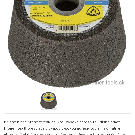
Brúsne hrnce Kronenflex® na Oceľ Vysoká agresivita Brúsne hrnce
Kronenflex® presviečajú trvalou vysokou agresivitou a maximálnym
úberom. Optimálny pomer mezi úberom a životnosťou je zaručený po