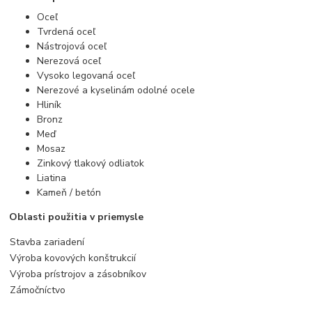
Oceľ
Tvrdená oceľ
Nástrojová oceľ
Nerezová oceľ
Vysoko legovaná oceľ
Nerezové a kyselinám odolné ocele
Hliník
Bronz
Meď
Mosaz
Zinkový tlakový odliatok
Liatina
Kameň / betón
Oblasti použitia v priemysle
Stavba zariadení
Výroba kovových konštrukcií
Výroba prístrojov a zásobníkov
Zámočníctvo