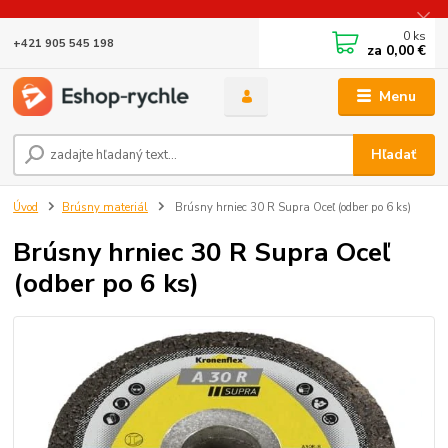
0
ks
+421 905 545 198
za
0,00 €
Menu
Hľadať
Úvod
Brúsny materiál
Brúsny hrniec 30 R Supra Oceľ (odber po 6 ks)
Brúsny hrniec 30 R Supra Oceľ
(odber po 6 ks)