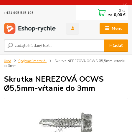
0
ks
+421 905 545 198
za
0,00 €
Menu
Hľadať
Úvod
Spojovací materiál
Skrutka NEREZOVÁ OCWS Ø5,5mm-vŕtanie
do 3mm
Skrutka NEREZOVÁ OCWS
Ø5,5mm-vŕtanie do 3mm