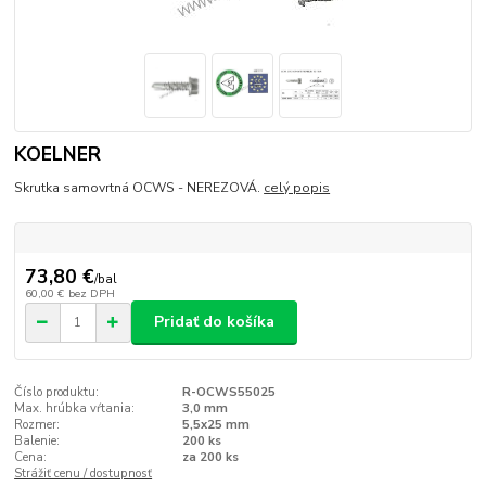
KOELNER
Skrutka samovrtná OCWS - NEREZOVÁ.
celý popis
73,80 €
/
bal
60,00 €
bez DPH
Pridať do košíka
Číslo produktu:
R-OCWS55025
Max. hrúbka vŕtania:
3,0 mm
Rozmer:
5,5x25 mm
Balenie:
200 ks
Cena:
za 200 ks
Strážiť cenu / dostupnosť