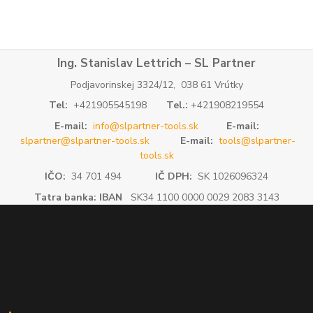
Ing. Stanislav Lettrich – SL Partner
Podjavorinskej 3324/12, 038 61 Vrútky
Tel:
+421905545198
Tel.:
+421908219554
E-mail:
info@slpartner-tools.sk
E-mail:
slpartner@slpartner-tools.sk
E-mail:
tools@slpartner-
tools.sk
IČO:
34 701 494
IČ DPH:
SK 1026096324
Tatra banka: IBAN
SK34 1100 0000 0029 2083 3143