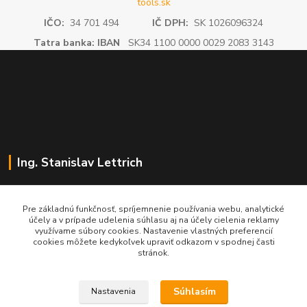
tools.sk
IČO:
34 701 494
IČ DPH:
SK 1026096324
Tatra banka: IBAN
SK34 1100 0000 0029 2083 3143
Ing. Stanislav Lettrich
SL Partner - partner vášho úspechu
Pre základnú funkčnosť, spríjemnenie používania webu, analytické
účely a v prípade udelenia súhlasu aj na účely cielenia reklamy
+421 905 545 198
využívame súbory cookies. Nastavenie vlastných preferencií
NONSTOP
cookies môžete kedykoľvek upraviť odkazom v spodnej časti
stránok.
info@slpartner-tools.sk
Súhlasím
Nastavenia