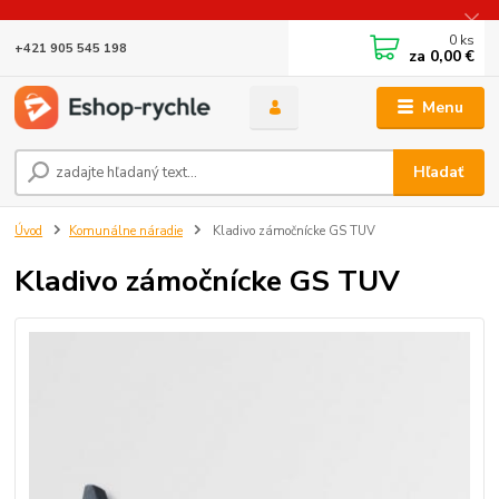
0
ks
+421 905 545 198
za
0,00 €
Menu
Hľadať
Úvod
Komunálne náradie
Kladivo zámočnícke GS TUV
Kladivo zámočnícke GS TUV