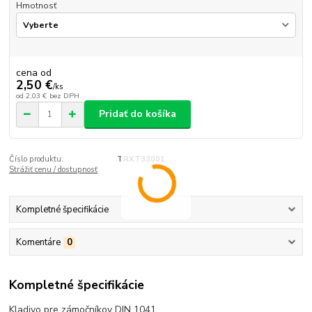
Hmotnosť
cena od
2,50 €
/
ks
od
2,03 €
bez DPH
Pridať do košíka
Číslo produktu:
TRXT33001
Strážiť cenu / dostupnosť
Kompletné špecifikácie
Komentáre
0
Kompletné špecifikácie
Kladivo pre zámočníkov DIN 1041 .