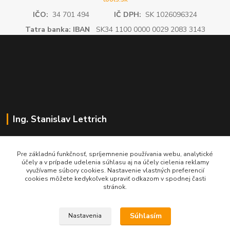
IČO:
34 701 494
IČ DPH:
SK 1026096324
Tatra banka: IBAN
SK34 1100 0000 0029 2083 3143
Ing. Stanislav Lettrich
SL Partner - partner vášho úspechu
Pre základnú funkčnosť, spríjemnenie používania webu, analytické
účely a v prípade udelenia súhlasu aj na účely cielenia reklamy
+421 905 545 198
využívame súbory cookies. Nastavenie vlastných preferencií
NONSTOP
cookies môžete kedykoľvek upraviť odkazom v spodnej časti
stránok.
info@slpartner-tools.sk
Súhlasím
Nastavenia