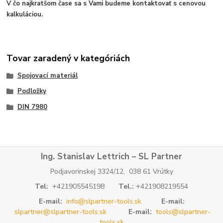
V čo najkratšom čase sa s Vami budeme kontaktovať s cenovou
kalkuláciou.
Tovar zaradený v kategóriách
Spojovací materiál
Podložky
DIN 7980
Ing. Stanislav Lettrich – SL Partner
Podjavorinskej 3324/12, 038 61 Vrútky
Tel:
+421905545198
Tel.:
+421908219554
E-mail:
info@slpartner-tools.sk
E-mail:
slpartner@slpartner-tools.sk
E-mail:
tools@slpartner-
tools.sk