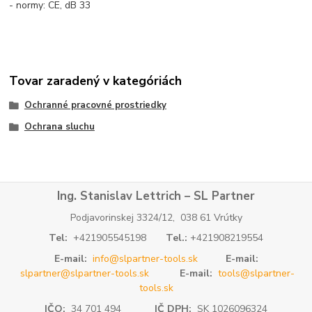
- normy: CE, dB 33
Tovar zaradený v kategóriách
Ochranné pracovné prostriedky
Ochrana sluchu
Ing. Stanislav Lettrich – SL Partner
Podjavorinskej 3324/12, 038 61 Vrútky
Tel:
+421905545198
Tel.:
+421908219554
E-mail:
info@slpartner-tools.sk
E-mail:
slpartner@slpartner-tools.sk
E-mail:
tools@slpartner-
tools.sk
IČO:
34 701 494
IČ DPH:
SK 1026096324