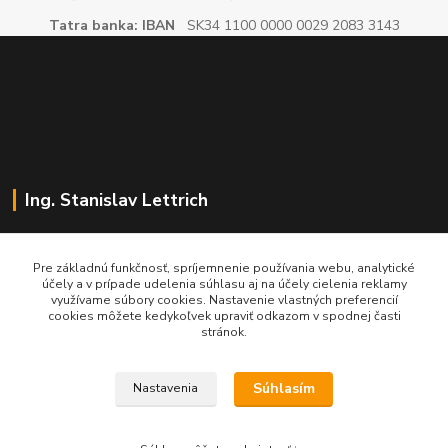
Tatra banka: IBAN
SK34 1100 0000 0029 2083 3143
Ing. Stanislav Lettrich
SL Partner - partner vášho úspechu
Pre základnú funkčnosť, spríjemnenie používania webu, analytické
účely a v prípade udelenia súhlasu aj na účely cielenia reklamy
+421 905 545 198
využívame súbory cookies. Nastavenie vlastných preferencií
NONSTOP
cookies môžete kedykoľvek upraviť odkazom v spodnej časti
stránok.
info@slpartner-tools.sk
Súhlasím
Nastavenia