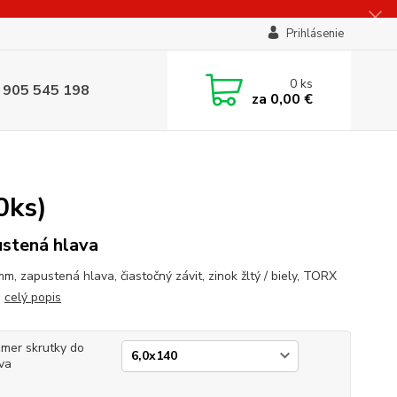
Prihlásenie
0
ks
 905 545 198
za
0,00 €
0ks)
stená hlava
m, zapustená hlava, čiastočný závit, zinok žltý / biely, TORX
.
celý popis
mer skrutky do
va