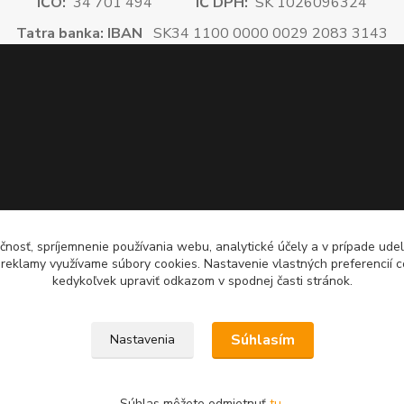
IČO:
34 701 494
IČ DPH:
SK 1026096324
Tatra banka: IBAN
SK34 1100 0000 0029 2083 3143
čnosť, spríjemnenie používania webu, analytické účely a v prípade udel
a reklamy využívame súbory cookies. Nastavenie vlastných preferencií 
kedykoľvek upraviť odkazom v spodnej časti stránok.
Súhlasím
Nastavenia
Súhlas môžete odmietnuť
tu
.