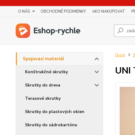
O NÁS
OBCHODNÉ PODMIENKY
AKO NAKUPOVAT
P
Úvod
S
Spojovací materiál
UNI 
Konštrukčné skrutky
Skrutky do dreva
Terasové skrutky
Skrutky do plastových okien
Skrutky do sádrokartónu