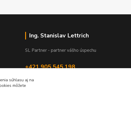
Ing. Stanislav Lettrich
SL Partner - partner vášho úspechu
+421 905 545 198
NONSTOP
enia súhlasu aj na
cookies môžete
info@slpartner-tools.sk
Vytvorené na
Eshop-rychlo.sk