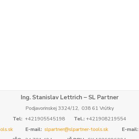
Ing. Stanislav Lettrich – SL Partner
Podjavorinskej 3324/12, 038 61 Vrútky
Tel:
+421905545198
Tel.:
+421908219554
ols.sk
E-mail:
slpartner@slpartner-tools.sk
E-mail: