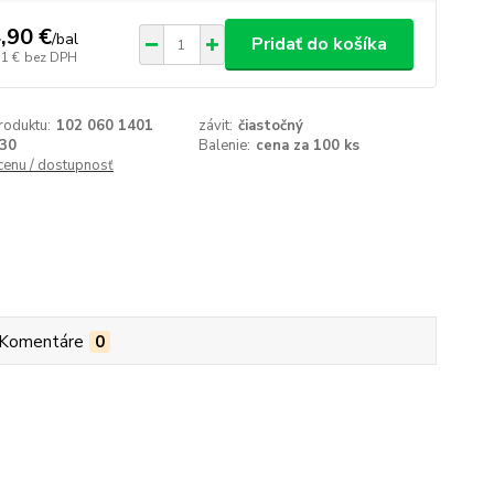
,90 €
/
bal
Pridať do košíka
11 €
bez DPH
roduktu:
102 060 1401
závit:
čiastočný
30
Balenie:
cena za 100 ks
 cenu / dostupnosť
Komentáre
0