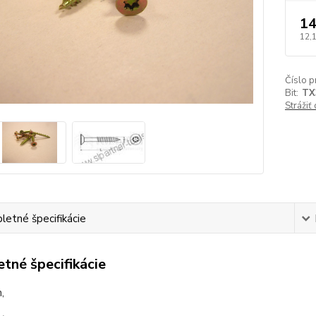
14
12,
Číslo p
Bit:
TX
Strážiť
etné špecifikácie
tné špecifikácie
,