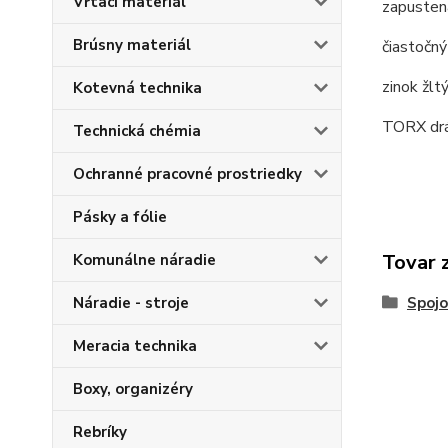
Vŕtací materiál
zapustená
Brúsny materiál
čiastočný
zinok žltý
Kotevná technika
TORX drá
Technická chémia
Ochranné pracovné prostriedky
Pásky a fólie
Tovar 
Komunálne náradie
Náradie - stroje
Spojo
Meracia technika
Boxy, organizéry
Rebríky