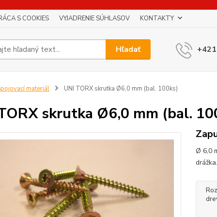
RÁCA S COOKIES
VYJADRENIE SÚHLASOV
KONTAKTY
Hľadať
+421
pojovací materiál
UNI TORX skrutka Ø6,0 mm (bal. 100ks)
TORX skrutka Ø6,0 mm (bal. 10
Zapu
Ø 6,0 m
drážka
Roz
dre