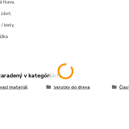
 hlava,
 závit,
 / biely,
žka.
zaradený v kategóriách
vací materiál
Skrutky do dreva
Čias