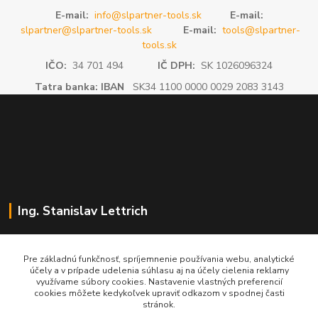
E-mail:
info@slpartner-tools.sk
E-mail:
slpartner@slpartner-tools.sk
E-mail:
tools@slpartner-
tools.sk
IČO:
34 701 494
IČ DPH:
SK 1026096324
Tatra banka: IBAN
SK34 1100 0000 0029 2083 3143
Ing. Stanislav Lettrich
SL Partner - partner vášho úspechu
Pre základnú funkčnosť, spríjemnenie používania webu, analytické
účely a v prípade udelenia súhlasu aj na účely cielenia reklamy
+421 905 545 198
využívame súbory cookies. Nastavenie vlastných preferencií
NONSTOP
cookies môžete kedykoľvek upraviť odkazom v spodnej časti
stránok.
info@slpartner-tools.sk