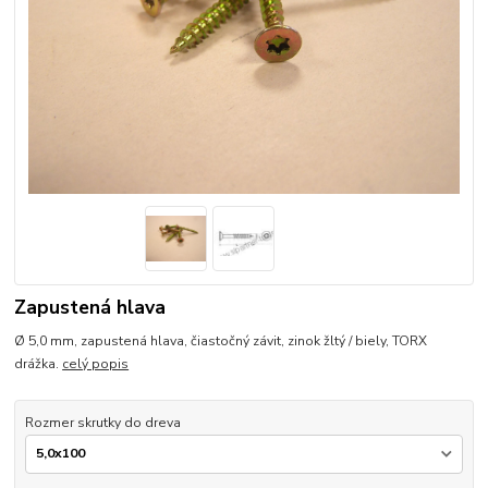
Zapustená hlava
Ø 5,0 mm, zapustená hlava, čiastočný závit, zinok žltý / biely, TORX
drážka.
celý popis
Rozmer skrutky do dreva