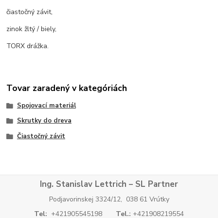
čiastočný závit,
zinok žltý / biely,
TORX drážka.
Tovar zaradený v kategóriách
Spojovací materiál
Skrutky do dreva
Čiastočný závit
Ing. Stanislav Lettrich – SL Partner
Podjavorinskej 3324/12, 038 61 Vrútky
Tel:
+421905545198
Tel.:
+421908219554