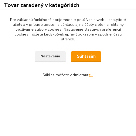
Tovar zaradený v kategóriách
Technická chémia
Pre základnú funkčnosť, spríjemnenie používania webu, analytické
účely a v prípade udelenia súhlasu aj na účely cielenia reklamy
Technické lepidlá
využívame súbory cookies. Nastavenie vlastných preferencií
cookies môžete kedykoľvek upraviť odkazom v spodnej časti
stránok.
Ing. Stanislav Lettrich – SL Partner
Súhlasím
Nastavenia
Podjavorinskej 3324/12, 038 61 Vrútky
Tel:
+421905545198
Tel.:
+421908219554
Súhlas môžete odmietnuť
tu
.
E-mail:
info@slpartner-tools.sk
E-mail:
slpartner@slpartner-tools.sk
E-mail:
tools@slpartner-
tools.sk
IČO:
34 701 494
IČ DPH:
SK 1026096324
Tatra banka: IBAN
SK34 1100 0000 0029 2083 3143