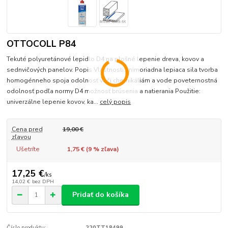
OTTOCOLL P84
Tekuté polyuretánové lepidlo D4 na plošné lepenie dreva, kovov a
sednvičových panelov. Popis Vlastnosti: mimoriadna lepiaca sila tvorba
homogénneho spoja odolnosť voči chemikáliám a vode poveternostná
odolnosť podľa normy D4 možnosť brúsenia a natierania Použitie:
univerzálne lepenie kovov, ka...
celý popis
Cena pred
19,00 €
zľavou
Ušetríte
1,75 € (
9
% zľava)
17,25 €
/
ks
14,02 €
bez DPH
Pridať do košíka
Číslo produktu:
220TT18499