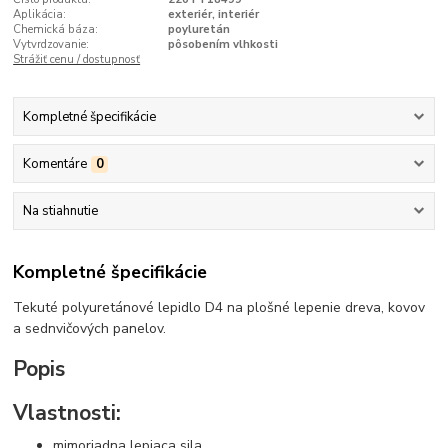
Aplikácia:
exteriér, interiér
Chemická báza:
poyluretán
Vytvrdzovanie:
pôsobením vlhkosti
Strážiť cenu / dostupnosť
Kompletné špecifikácie
Komentáre
0
Na stiahnutie
Kompletné špecifikácie
Tekuté polyuretánové lepidlo D4 na plošné lepenie dreva, kovov
a sednvičových panelov.
Popis
Vlastnosti:
mimoriadna lepiaca sila