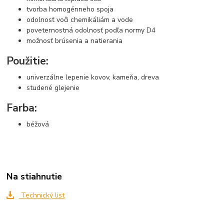
tvorba homogénneho spoja
odolnosť voči chemikáliám a vode
poveternostná odolnosť podľa normy D4
možnosť brúsenia a natierania
Použitie:
univerzálne lepenie kovov, kameňa, dreva
studené glejenie
Farba:
béžová
Na stiahnutie
Technický list