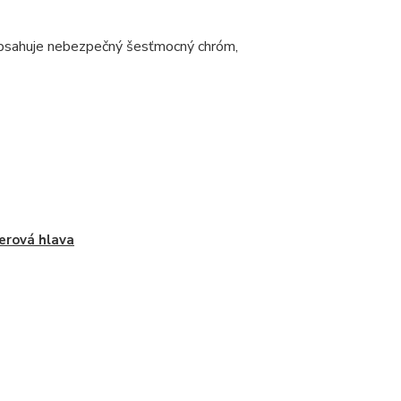
eobsahuje nebezpečný šesťmocný chróm,
erová hlava