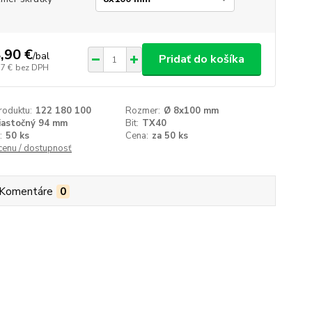
,90 €
/
bal
Pridať do košíka
37 €
bez DPH
roduktu:
122 180 100
Rozmer:
Ø 8x100 mm
iastočný 94 mm
Bit:
TX40
:
50 ks
Cena:
za 50 ks
 cenu / dostupnosť
Komentáre
0