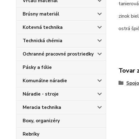
Vŕtací materiál
tanierová
Brúsny materiál
zinok bie
Kotevná technika
ostrá špi
Technická chémia
Ochranné pracovné prostriedky
Pásky a fólie
Tovar 
Komunálne náradie
Spojo
Náradie - stroje
Meracia technika
Boxy, organizéry
Rebríky