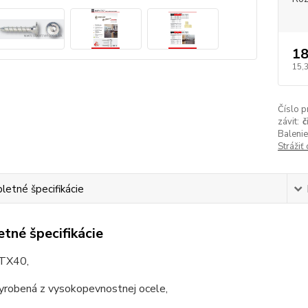
18
15,
Číslo p
závit:
č
Balenie
Strážiť
etné špecifikácie
tné špecifikácie
 TX40,
vyrobená z vysokopevnostnej ocele,