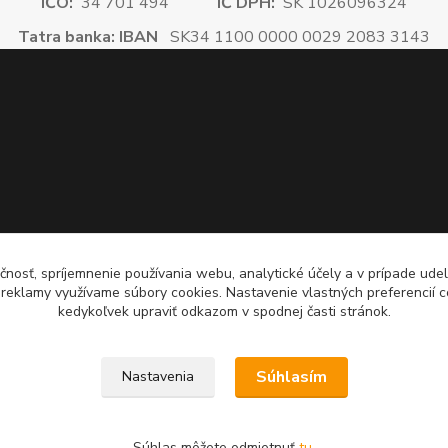
IČO:
34 701 494
IČ DPH:
SK 1026096324
Tatra banka: IBAN
SK34 1100 0000 0029 2083 3143
čnosť, spríjemnenie používania webu, analytické účely a v prípade udel
a reklamy využívame súbory cookies. Nastavenie vlastných preferencií 
kedykoľvek upraviť odkazom v spodnej časti stránok.
Súhlasím
Nastavenia
Súhlas môžete odmietnuť
tu
.