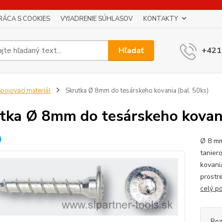
RÁCA S COOKIES
VYJADRENIE SÚHLASOV
KONTAKTY
Hľadať
+421
pojovací materiál
Skrutka Ø 8mm do tesárskeho kovania (bal. 50ks)
tka Ø 8mm do tesárskeho kovani
Ø 8 mm
tanier
kovani
prostr
celý p
Roz