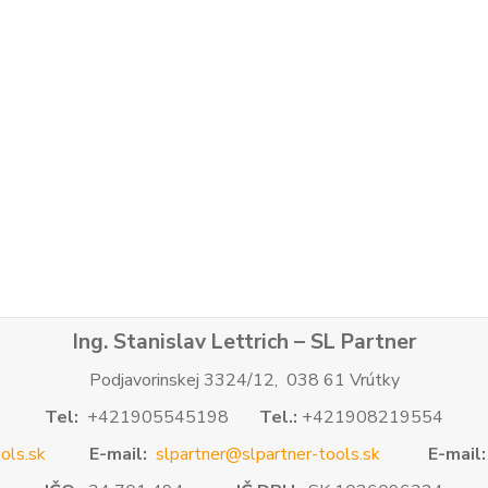
Ing. Stanislav Lettrich – SL Partner
Podjavorinskej 3324/12, 038 61 Vrútky
Tel:
+421905545198
Tel.:
+421908219554
ols.sk
E-mail:
slpartner@slpartner-tools.sk
E-mail: