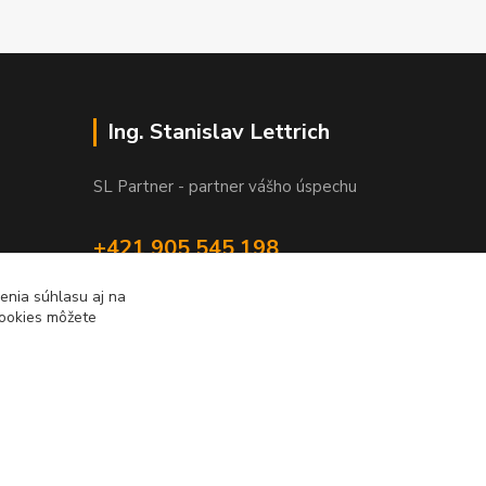
Ing. Stanislav Lettrich
SL Partner - partner vášho úspechu
+421 905 545 198
NONSTOP
enia súhlasu aj na
cookies môžete
info@slpartner-tools.sk
Vytvorené na
Eshop-rychlo.sk