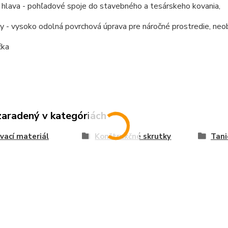
 hlava - pohľadové spoje do stavebného a tesárskeho kovania,
ly - vysoko odolná povrchová úprava pre náročné prostredie, n
čka
zaradený v kategóriách
vací materiál
Konštrukčné skrutky
Tani