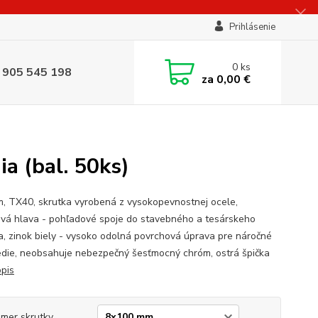
Prihlásenie
0
ks
 905 545 198
za
0,00 €
a (bal. 50ks)
, TX40, skrutka vyrobená z vysokopevnostnej ocele,
ová hlava - pohľadové spoje do stavebného a tesárskeho
a, zinok biely - vysoko odolná povrchová úprava pre náročné
edie, neobsahuje nebezpečný šesťmocný chróm, ostrá špička
opis
mer skrutky