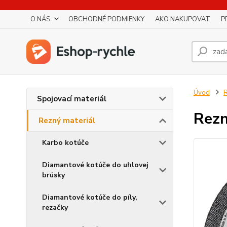
O NÁS
OBCHODNÉ PODMIENKY
AKO NAKUPOVAT
P
Úvod
R
Spojovací materiál
Rezn
Rezný materiál
Karbo kotúče
Diamantové kotúče do uhlovej
brúsky
Diamantové kotúče do píly,
rezačky