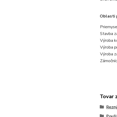
Oblasti 
Priemyse
Stavba za
Výroba k
Výroba pr
Výroba z
Zámočníc
Tovar 
Rezný
Použi