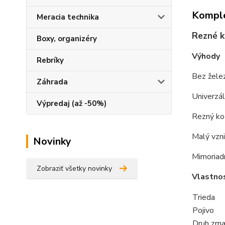
Komple
Meracia technika
Rezné k
Boxy, organizéry
Výhody
Rebríky
Bez želez
Záhrada
Univerzál
Výpredaj (až -50%)
Rezný kot
Malý vzni
Novinky
Mimoriadn
Zobraziť všetky novinky
Vlastno
Trieda
Pojivo
Druh zrn