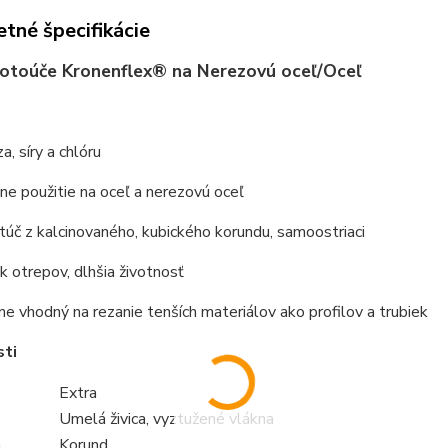
tné špecifikácie
otoúče Kronenflex® na Nerezovú oceľ/Oceľ
a, síry a chlóru
ne použitie na oceľ a nerezovú oceľ
úč z kalcinovaného, kubického korundu, samoostriaci
k otrepov, dlhšia životnosť
e vhodný na rezanie tenších materiálov ako profilov a trubiek
sti
Extra
Umelá živica, vyztužené vlákna
a
Korund