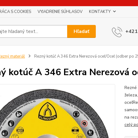
RÁCA S COOKIES
VYJADRENIE SÚHLASOV
KONTAKTY
Hľadať
+421
ezný materiál
Rezný kotúč A 346 Extra Nerezová oceľ/Oceľ (odber po 2
ý kotúč A 346 Extra Nerezová oc
Rezné 
železa
oceľRe
samoos
na reza
celý p