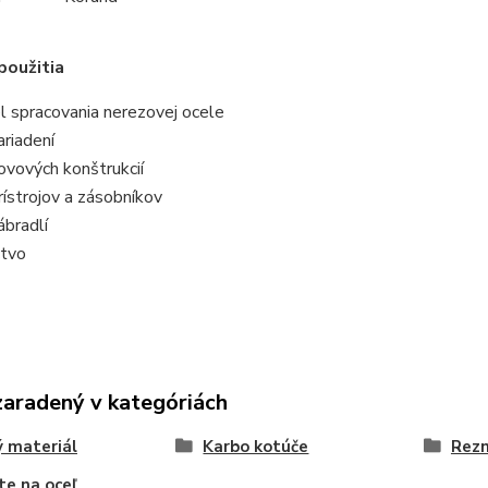
použitia
l spracovania nerezovej ocele
riadení
ovových konštrukcií
ístrojov a zásobníkov
ábradlí
tvo
zaradený v kategóriách
 materiál
Karbo kotúče
Rezn
te na oceľ