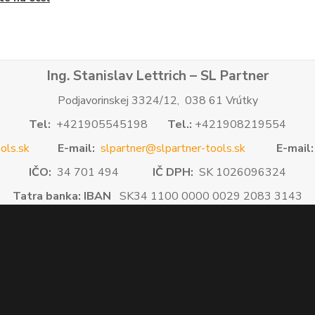
Ing. Stanislav Lettrich – SL Partner
Podjavorinskej 3324/12, 038 61 Vrútky
Tel:
+421905545198
Tel.:
+421908219554
ols.sk
E-mail:
slpartner@slpartner-tools.sk
E-mail:
IČO:
34 701 494
IČ DPH:
SK 1026096324
Tatra banka: IBAN
SK34 1100 0000 0029 2083 3143