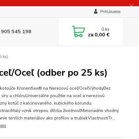
Prihlásenie
0
ks
 905 545 198
za
0,00 €
5 ks)
eľ/Oceľ (odber po 25 ks)
kotoúče Kronenflex® na Nerezovú oceľ/OceľVýhodyBez
, síry a chlóruUniverzálne použitie na oceľ a nerezovú
zný kotúč z kalcinovaného, kubického korundu,
triaciMalý vznik otrepov, dlhšia životnosťMimoriadne vhodný
nie tenších materiálov ako profilov a trubiekVlastnostiTr...
opis