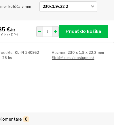
mer kotúča v mm
35 €
/
ks
Pridať do košíka
 €
bez DPH
roduktu:
KL-N 340952
Rozmer:
230 x 1,9 x 22,2 mm
:
25 ks
Strážiť cenu / dostupnosť
Komentáre
0