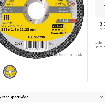
Roz
3,
2,72
Číslo p
Balenie
etné špecifikácie