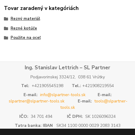
Tovar zaradený v kategóriách
Rezný materiál
Rezné kotúče
Použite na oceľ
Ing. Stanislav Lettrich – SL Partner
Podjavorinskej 3324/12, 038 61 Vrútky
Tel:
+421905545198
Tel.:
+421908219554
E-mail:
info@slpartner-tools.sk
E-mail:
slpartner@slpartner-tools.sk
E-mail:
tools@slpartner-
tools.sk
IČO:
34 701 494
IČ DPH:
SK 1026096324
Tatra banka: IBAN
SK34 1100 0000 0029 2083 3143