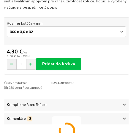
sieť s kvalitným spojivom pre dlhšiu životnosť kotúča. Kotúč je vyrobený
v súlade s bezpeč...
celý popis
Rozmer kotúča v mm
4,30 €
/
ks
3,50 €
bez DPH
Pridať do košíka
Číslo produktu:
TRSARK30030
Strážiť cenu / dostupnosť
Kompletné špecifikácie
Komentáre
0