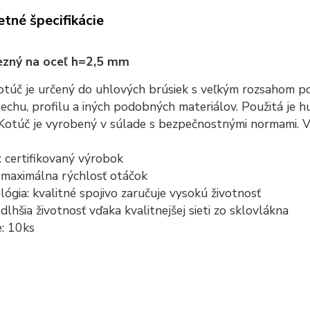
tné špecifikácie
ezný na oceľ h=2,5 mm
túč je určený do uhlových brúsiek s veľkým rozsahom použ
lechu, profilu a iných podobných materiálov. Použitá je h
Kotúč je vyrobený v súlade s bezpečnostnými normami. V
a: certifikovaný výrobok
: maximálna rýchlosť otáčok
lógia: kvalitné spojivo zaručuje vysokú životnosť
 dlhšia životnosť vďaka kvalitnejšej sieti zo sklovlákna
e: 10ks