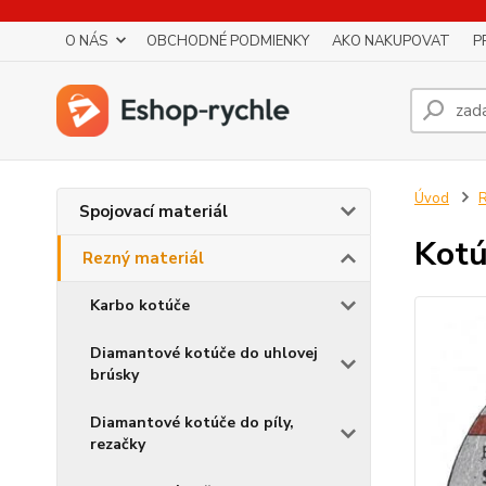
O NÁS
OBCHODNÉ PODMIENKY
AKO NAKUPOVAT
P
Úvod
R
Spojovací materiál
Kotú
Rezný materiál
Karbo kotúče
Diamantové kotúče do uhlovej
brúsky
Diamantové kotúče do píly,
rezačky