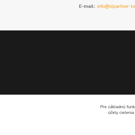
E-mail:
info@slpartner-to
Pre základnú funk
účely cieleni