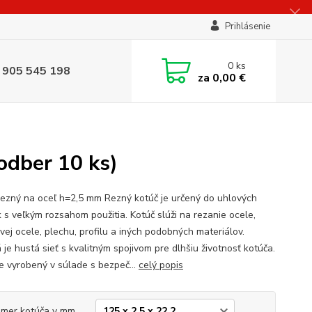
Prihlásenie
0
ks
 905 545 198
za
0,00 €
odber 10 ks)
rezný na oceľ h=2,5 mm Rezný kotúč je určený do uhlových
k s veľkým rozsahom použitia. Kotúč slúži na rezanie ocele,
vej ocele, plechu, profilu a iných podobných materiálov.
 je hustá sieť s kvalitným spojivom pre dlhšiu životnosť kotúča.
je vyrobený v súlade s bezpeč...
celý popis
mer kotúča v mm