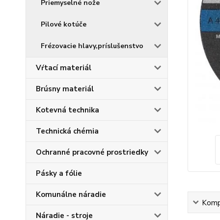
Priemyselné nože
Pilové kotúče
Frézovacie hlavy,príslušenstvo
Vŕtací materiál
Brúsny materiál
Kotevná technika
Technická chémia
Ochranné pracovné prostriedky
Pásky a fólie
Komunálne náradie
Kompl
Náradie - stroje