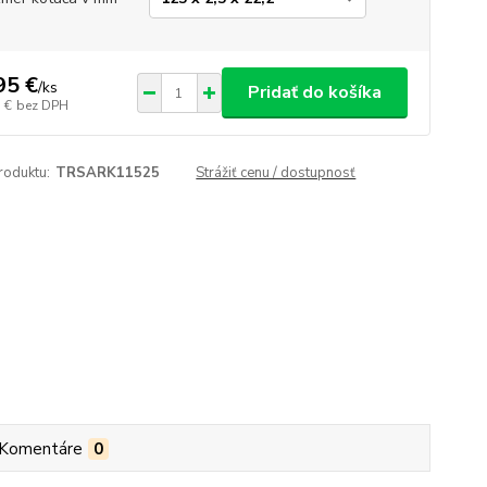
95 €
/
ks
Pridať do košíka
 €
bez DPH
roduktu:
TRSARK11525
Strážiť cenu / dostupnosť
Komentáre
0