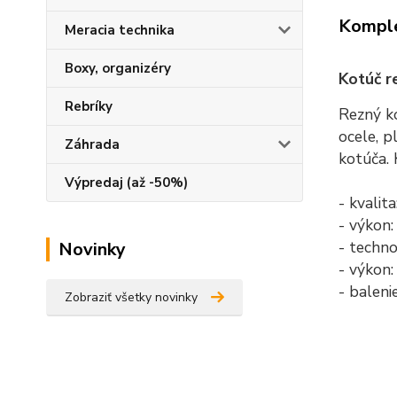
Komple
Meracia technika
Boxy, organizéry
Kotúč r
Rebríky
Rezný ko
ocele, p
Záhrada
kotúča. 
Výpredaj (až -50%)
- kvalit
- výkon
- techno
Novinky
- výkon:
- baleni
Zobraziť všetky novinky