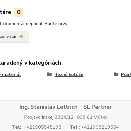
táre
0
kto komentár nepridal. Buďte prvý.
 komentár
zaradený v kategóriách
 materiál
Rezné kotúče
Použ
Ing. Stanislav Lettrich – SL Partner
Podjavorinskej 3324/12, 038 61 Vrútky
Tel:
+421905545198
Tel.:
+421908219554