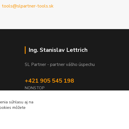
tools@slpartner-tools.sk
Ing. Stanislav Lettrich
SL Partner - partner vášho úspechu
+421 905 545 198
NONSTOP
info@slpartner-tools.sk
enia súhlasu aj na
cookies môžete