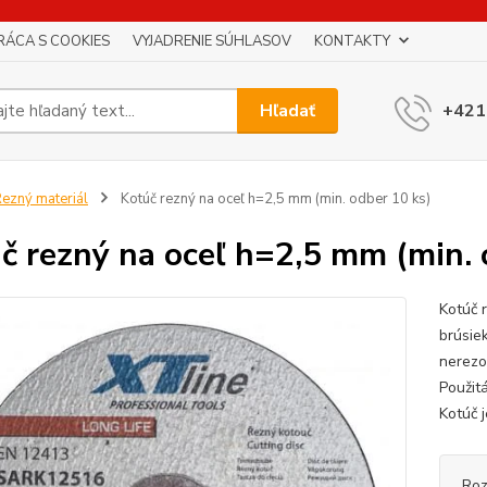
RÁCA S COOKIES
VYJADRENIE SÚHLASOV
KONTAKTY
Hľadať
+421
ezný materiál
Kotúč rezný na oceľ h=2,5 mm (min. odber 10 ks)
č rezný na oceľ h=2,5 mm (min. 
Kotúč 
brúsie
nerezo
Použitá
Kotúč 
Roz