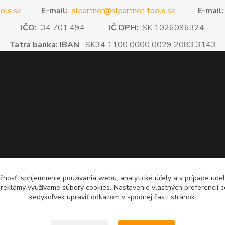
ols.sk
E-mail:
slpartner@slpartner-tools.sk
E-mail:
IČO:
34 701 494
IČ DPH:
SK 1026096324
Tatra banka: IBAN
SK34 1100 0000 0029 2083 3143
čnosť, spríjemnenie používania webu, analytické účely a v prípade udel
a reklamy využívame súbory cookies. Nastavenie vlastných preferencií 
kedykoľvek upraviť odkazom v spodnej časti stránok.