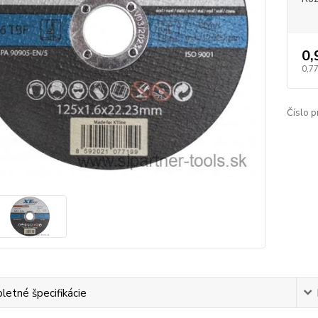
0,
0,77
Číslo p
etné špecifikácie