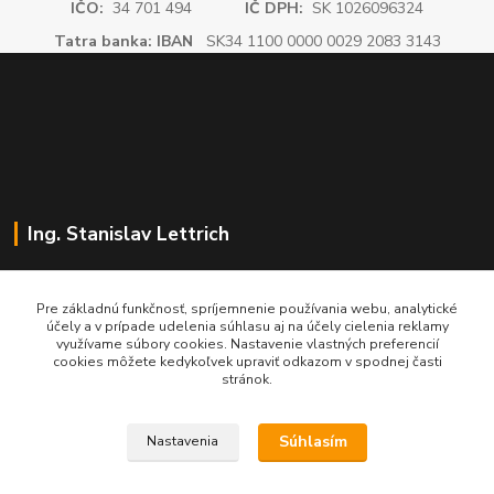
IČO:
34 701 494
IČ DPH:
SK 1026096324
Tatra banka: IBAN
SK34 1100 0000 0029 2083 3143
Ing. Stanislav Lettrich
SL Partner - partner vášho úspechu
Pre základnú funkčnosť, spríjemnenie používania webu, analytické
účely a v prípade udelenia súhlasu aj na účely cielenia reklamy
+421 905 545 198
využívame súbory cookies. Nastavenie vlastných preferencií
NONSTOP
cookies môžete kedykoľvek upraviť odkazom v spodnej časti
stránok.
info@slpartner-tools.sk
Súhlasím
Nastavenia