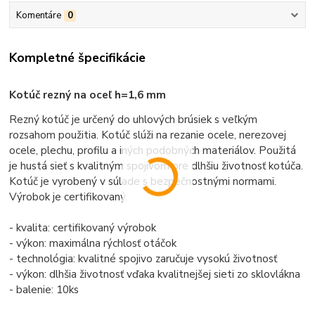
Komentáre
0
Kompletné špecifikácie
Kotúč rezný na oceľ h=1,6 mm
Rezný kotúč je určený do uhlových brúsiek s veľkým
rozsahom použitia. Kotúč slúži na rezanie ocele, nerezovej
ocele, plechu, profilu a iných podobných materiálov. Použitá
je hustá sieť s kvalitným spojivom pre dlhšiu životnosť kotúča.
Kotúč je vyrobený v súlade s bezpečnostnými normami.
Výrobok je certifikovaný.
- kvalita: certifikovaný výrobok
- výkon: maximálna rýchlosť otáčok
- technológia: kvalitné spojivo zaručuje vysokú životnosť
- výkon: dlhšia životnosť vďaka kvalitnejšej sieti zo sklovlákna
- balenie: 10ks