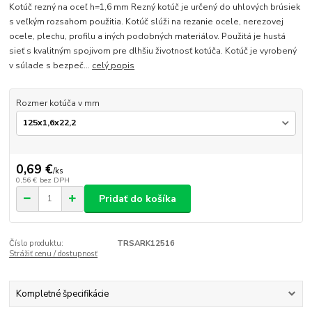
Kotúč rezný na oceľ h=1,6 mm Rezný kotúč je určený do uhlových brúsiek
s veľkým rozsahom použitia. Kotúč slúži na rezanie ocele, nerezovej
ocele, plechu, profilu a iných podobných materiálov. Použitá je hustá
sieť s kvalitným spojivom pre dlhšiu životnosť kotúča. Kotúč je vyrobený
v súlade s bezpeč...
celý popis
Rozmer kotúča v mm
0,69 €
/
ks
0,56 €
bez DPH
Pridať do košíka
Číslo produktu:
TRSARK12516
Strážiť cenu / dostupnosť
Kompletné špecifikácie