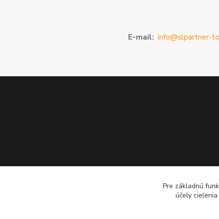
E-mail:
info@slpartner-to
Pre základnú funk
účely cieleni