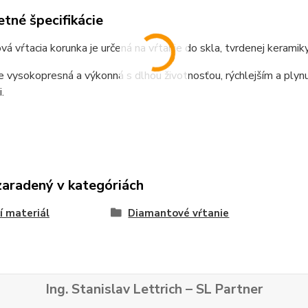
tné špecifikácie
á vŕtacia korunka je určená na vŕtanie do skla, tvrdenej kerami
e vysokopresná a výkonná s dlhou životnosťou, rýchlejším a ply
i.
zaradený v kategóriách
í materiál
Diamantové vŕtanie
Ing. Stanislav Lettrich – SL Partner