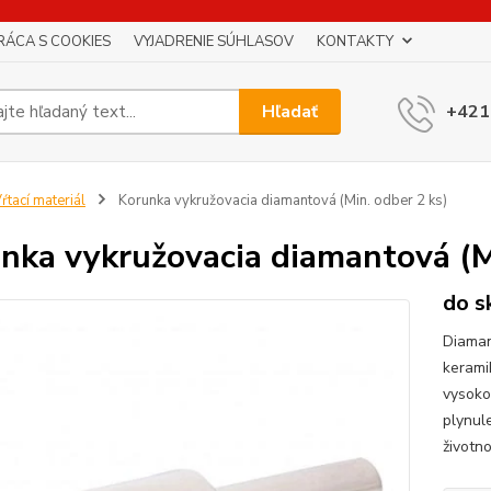
RÁCA S COOKIES
VYJADRENIE SÚHLASOV
KONTAKTY
Hľadať
+421
ŕtací materiál
Korunka vykružovacia diamantová (Min. odber 2 ks)
nka vykružovacia diamantová (M
do s
Diaman
kerami
vysoko
plynul
životn