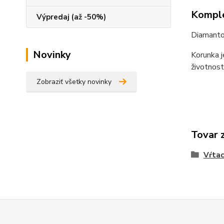
Komple
Výpredaj (až -50%)
Diamantov
Novinky
Korunka j
životnost
Zobraziť všetky novinky
Tovar 
Vŕtac