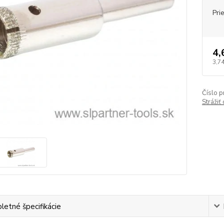
Pri
4,
3,74
Číslo p
Strážiť
etné špecifikácie