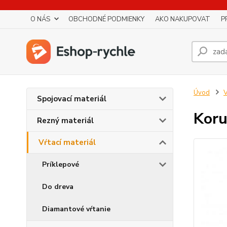
O NÁS
OBCHODNÉ PODMIENKY
AKO NAKUPOVAT
P
Úvod
V
Spojovací materiál
Koru
Rezný materiál
Vŕtací materiál
Príklepové
Do dreva
Diamantové vŕtanie