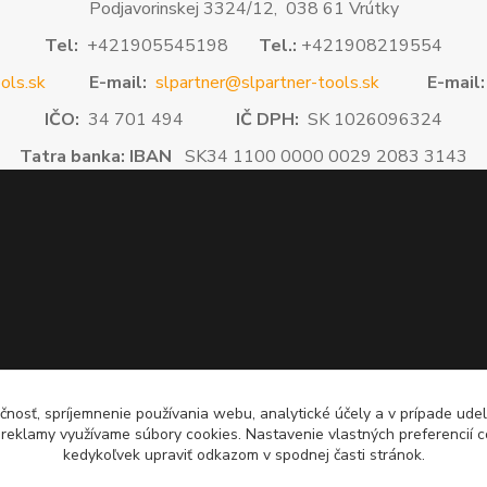
Podjavorinskej 3324/12, 038 61 Vrútky
Tel:
+421905545198
Tel.:
+421908219554
ols.sk
E-mail:
slpartner@slpartner-tools.sk
E-mail:
IČO:
34 701 494
IČ DPH:
SK 1026096324
Tatra banka: IBAN
SK34 1100 0000 0029 2083 3143
čnosť, spríjemnenie používania webu, analytické účely a v prípade udel
a reklamy využívame súbory cookies. Nastavenie vlastných preferencií 
kedykoľvek upraviť odkazom v spodnej časti stránok.