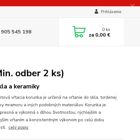
Prihlásenie
0
ks
 905 545 198
za
0,00 €
in. odber 2 ks)
kla a keramiky
tová vŕtacia korunka je určená na vŕtanie do skla, tvrdenej
ky mramoru a iných podobných materiálov. Korunka je
presná a výkonná s dlhou životnosťou, rýchlejším a
ejším vŕtaním a konzistentným výkonom po celú dobu
osti.
celý popis