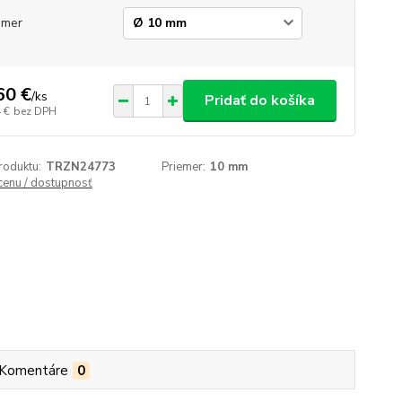
emer
60 €
/
ks
Pridať do košíka
 €
bez DPH
roduktu:
TRZN24773
Priemer:
10 mm
 cenu / dostupnosť
Komentáre
0