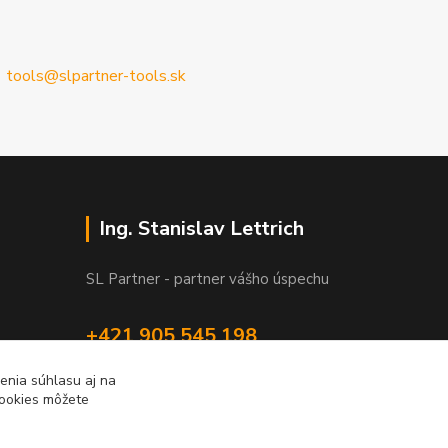
tools@slpartner-tools.sk
Ing. Stanislav Lettrich
SL Partner - partner vášho úspechu
+421 905 545 198
NONSTOP
enia súhlasu aj na
cookies môžete
info@slpartner-tools.sk