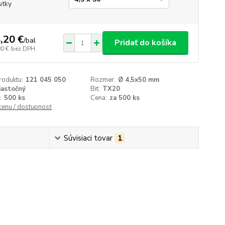
utky
,20 €
/
bal
Pridať do košíka
80 €
bez DPH
roduktu:
121 045 050
Rozmer:
Ø 4,5x50 mm
iastočný
Bit:
TX20
:
500 ks
Cena:
za 500 ks
 cenu / dostupnosť
Súvisiaci tovar
1