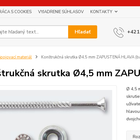
RÁCA S COOKIES
VYJADRENIE SÚHLASOV
KONTAKTY
Hľadať
+421
pojovací materiál
Konštrukčná skrutka Ø4,5 mm ZAPUSTENÁ HLAVA (ba
trukčná skrutka Ø4,5 mm ZAP
Ø 4,5 
skrutie
užívate
hlavou
dvojch
Roz