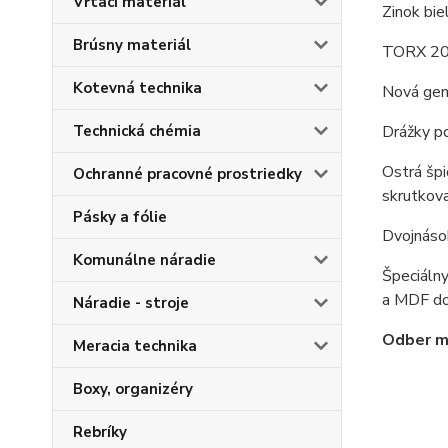
Vŕtací materiál
Zinok biel
Brúsny materiál
TORX 2
Kotevná technika
Nová gene
Technická chémia
Drážky po
Ostrá špi
Ochranné pracovné prostriedky
skrutkova
Pásky a fólie
Dvojnásob
Komunálne náradie
Špeciálny
a MDF dos
Náradie - stroje
Odber mo
Meracia technika
Boxy, organizéry
Rebríky