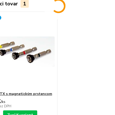
ci tovar
1
" TX s magnetickým prstencom
€
/
ks
ez DPH