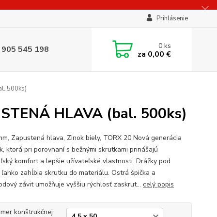
Prihlásenie
0
ks
 905 545 198
za
0,00 €
l. 500ks)
USTENÁ HLAVA (bal. 500ks)
mm, Zapustená hlava, Zinok biely, TORX 20 Nová generácia
k, ktorá pri porovnaní s bežnými skrutkami prinášajú
ľský komfort a lepšie užívateľské vlastnosti. Drážky pod
 ľahko zahĺbia skrutku do materiálu. Ostrá špička a
odový závit umožňuje vyššiu rýchlosť zaskrut...
celý popis
mer konštrukčnej