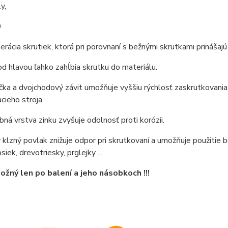
y,
0
rácia skrutiek, ktorá pri porovnaní s bežnými skrutkami prinášajú
d hlavou ľahko zahĺbia skrutku do materiálu.
čka a dvojchodový závit umožňuje vyššiu rýchlosť zaskrutkovania
cieho stroja.
ná vrstva zinku zvyšuje odolnosť proti korózii.
 klzný povlak znižuje odpor pri skrutkovaní a umožňuje použitie 
iek, drevotriesky, prglejky ...
žný len po balení a jeho násobkoch !!!