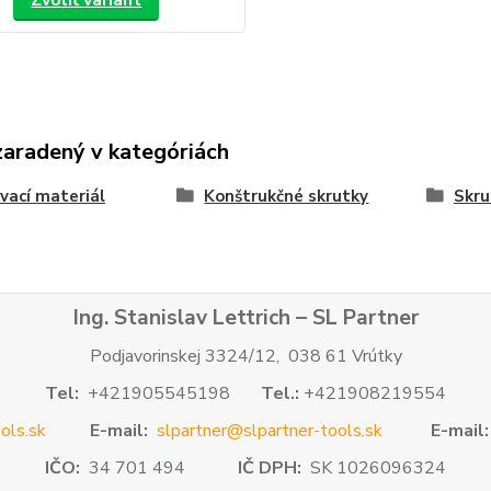
Zvoliť variant
zaradený v kategóriách
vací materiál
Konštrukčné skrutky
Skru
Ing. Stanislav Lettrich – SL Partner
Podjavorinskej 3324/12, 038 61 Vrútky
Tel:
+421905545198
Tel.:
+421908219554
ols.sk
E-mail:
slpartner@slpartner-tools.sk
E-mail:
IČO:
34 701 494
IČ DPH:
SK 1026096324