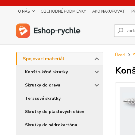
O NÁS
OBCHODNÉ PODMIENKY
AKO NAKUPOVAT
P
Úvod
S
Spojovací materiál
Konš
Konštrukčné skrutky
Skrutky do dreva
Terasové skrutky
Skrutky do plastových okien
Skrutky do sádrokartónu