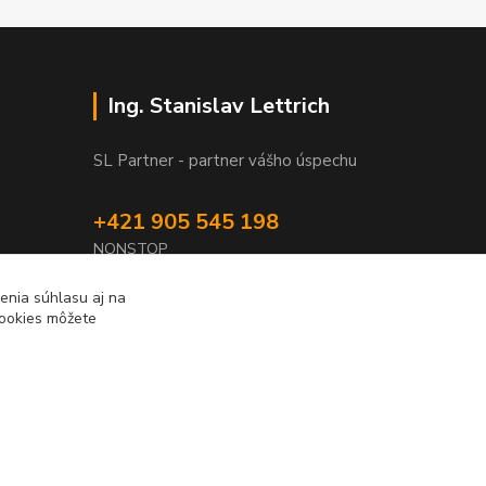
Ing. Stanislav Lettrich
SL Partner - partner vášho úspechu
+421 905 545 198
NONSTOP
info@slpartner-tools.sk
enia súhlasu aj na
cookies môžete
Vytvorené na
Eshop-rychlo.sk