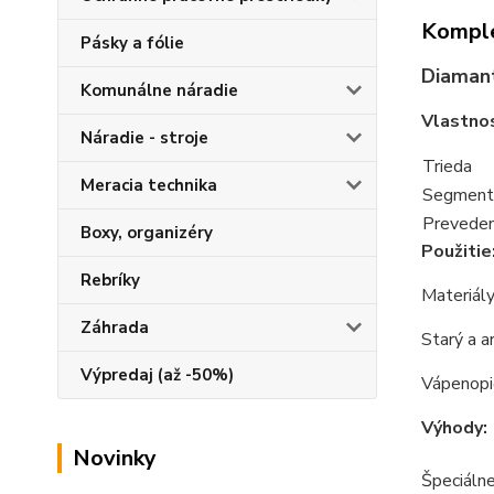
Komple
Pásky a fólie
Diaman
Komunálne náradie
Vlastno
Náradie - stroje
Trieda
Meracia technika
Segment
Preveden
Boxy, organizéry
Použitie
Rebríky
Materiály
Záhrada
Starý a 
Výpredaj (až -50%)
Vápenopi
Výhody:
Novinky
Špeciálne