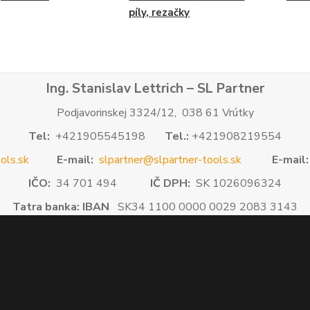
píly, rezačky
Ing. Stanislav Lettrich – SL Partner
Podjavorinskej 3324/12, 038 61 Vrútky
Tel:
+421905545198
Tel.:
+421908219554
ols.sk
E-mail:
slpartner@slpartner-tools.sk
E-mail:
IČO:
34 701 494
IČ DPH:
SK 1026096324
Tatra banka: IBAN
SK34 1100 0000 0029 2083 3143