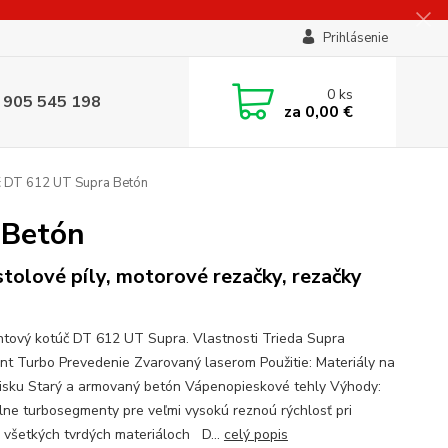
Prihlásenie
0
ks
 905 545 198
za
0,00 €
č DT 612 UT Supra Betón
 Betón
stolové píly, motorové rezačky, rezačky
tový kotúč DT 612 UT Supra. Vlastnosti Trieda Supra
t Turbo Prevedenie Zvarovaný laserom Použitie: Materiály na
isku Starý a armovaný betón Vápenopieskové tehly Výhody:
lne turbosegmenty pre veľmi vysokú reznoú rýchlosť pri
 všetkých tvrdých materiáloch D...
celý popis