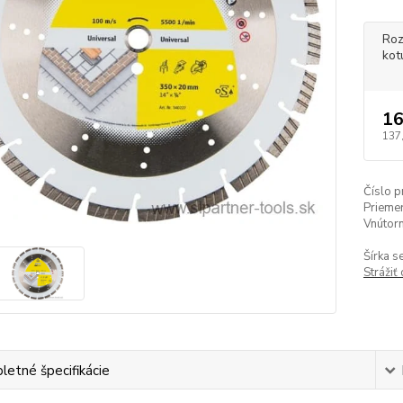
Roz
kot
16
137
Číslo p
Priemer
Vnútorn
Šírka s
Strážiť
etné špecifikácie