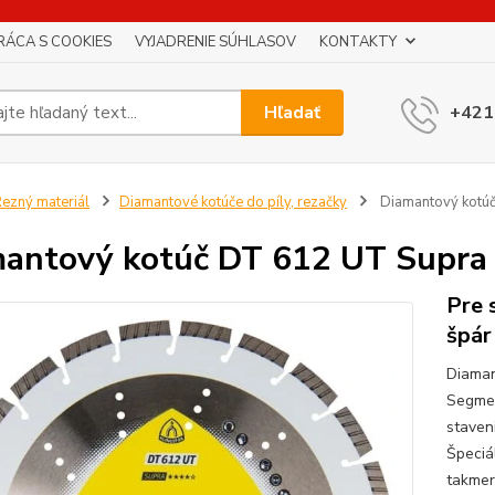
RÁCA S COOKIES
VYJADRENIE SÚHLASOV
KONTAKTY
Hľadať
+421
ezný materiál
Diamantové kotúče do píly, rezačky
Diamantový kotú
antový kotúč DT 612 UT Supra
Pre 
špár
Diaman
Segmen
staven
Špeciá
takmer