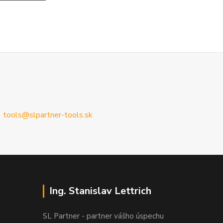
tools@slpartner-tools.sk
Ing. Stanislav Lettrich
SL Partner - partner vášho úspechu