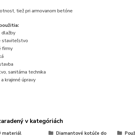
otnost, tiež pri armovanom betóne
použitia:
 dlažby
staviteľstvo
 firmy
ká
stavba
vo, sanitárna technika
a krajinné úpravy
zaradený v kategóriách
 materiál
Diamantové kotúče do
Použ