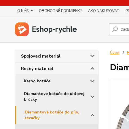
O NÁS
OBCHODNÉ PODMIENKY
AKO NAKUPOVAT
P
Úvod
R
Spojovací materiál
Diam
Rezný materiál
Karbo kotúče
Diamantové kotúče do uhlovej
brúsky
Diamantové kotúče do píly,
rezačky