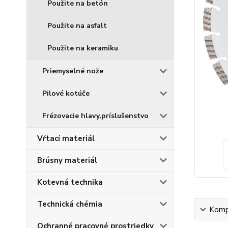
Použite na betón
Použite na asfalt
Použite na keramiku
Priemyselné nože
Pilové kotúče
Frézovacie hlavy,príslušenstvo
Vŕtací materiál
Brúsny materiál
Kotevná technika
Technická chémia
Kompl
Ochranné pracovné prostriedky