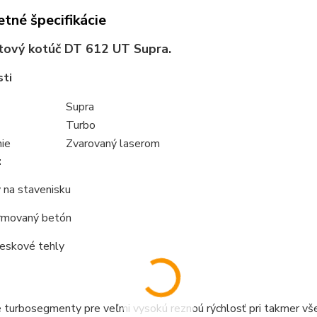
tné špecifikácie
tový kotúč
DT 612 UT Supra
.
sti
Supra
Turbo
ie
Zvarovaný laserom
:
 na stavenisku
armovaný betón
eskové tehly
 turbosegmenty pre veľmi vysokú reznoú rýchlosť pri takmer vš