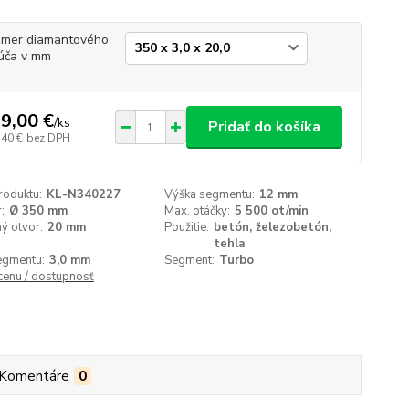
mer diamantového
úča v mm
9,00 €
/
ks
Pridať do košíka
,40 €
bez DPH
roduktu:
KL-N340227
Výška segmentu:
12 mm
:
Ø 350 mm
Max. otáčky:
5 500 ot/min
ý otvor:
20 mm
Použitie:
betón, železobetón,
tehla
egmentu:
3,0 mm
Segment:
Turbo
 cenu / dostupnosť
Komentáre
0