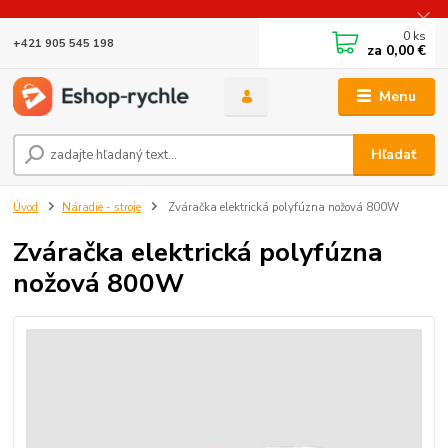
0
ks
+421 905 545 198
za
0,00 €
Menu
Hľadať
Úvod
Náradie - stroje
Zváračka elektrická polyfúzna nožová 800W
Zváračka elektrická polyfúzna
nožová 800W