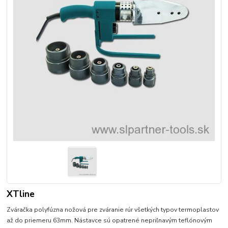
XTline
Zváračka polyfúzna nožová pre zváranie rúr všetkých typov termoplastov
až do priemeru 63mm. Nástavce sú opatrené nepriľnavým teflónovým