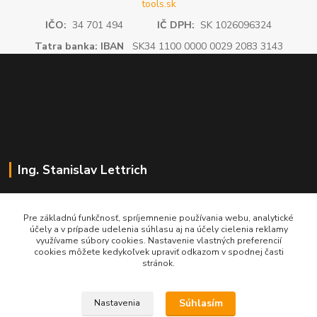
tools.sk
IČO:
34 701 494
IČ DPH:
SK 1026096324
Tatra banka: IBAN
SK34 1100 0000 0029 2083 3143
Ing. Stanislav Lettrich
SL Partner - partner vášho úspechu
Pre základnú funkčnosť, spríjemnenie používania webu, analytické
účely a v prípade udelenia súhlasu aj na účely cielenia reklamy
+421 905 545 198
využívame súbory cookies. Nastavenie vlastných preferencií
NONSTOP
cookies môžete kedykoľvek upraviť odkazom v spodnej časti
stránok.
info@slpartner-tools.sk
Súhlasím
Nastavenia