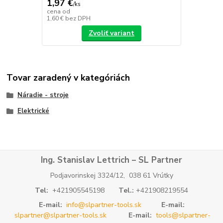
1,97 €
/
ks
cena od
1,60 €
bez DPH
Zvoliť variant
Tovar zaradený v kategóriách
Náradie - stroje
Elektrické
Ing. Stanislav Lettrich – SL Partner
Podjavorinskej 3324/12, 038 61 Vrútky
Tel:
+421905545198
Tel.:
+421908219554
E-mail:
info@slpartner-tools.sk
E-mail:
slpartner@slpartner-tools.sk
E-mail:
tools@slpartner-