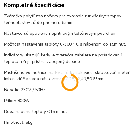
Kompletné špecifikácie
Zváračka polyfúzna nožová pre zváranie rúr všetkých typov
termoplastov až do priemeru 63mm.
Nástavce sú opatrené nepriľnavým teflónovým povrchom.
Možnosť nastavenia teploty 0-300 ° C s nábehom do 15minut.
Indikátory ukazujú kedy je zváračka zahriata na požadovanú
teplotu a či je prístroj zapojený do siete.
Príslušenstvo: nožnice na PVC rúrky, rukavice, skrutkovač, meter,
imbus kľúč a sada nástavcov (20,25,32,40,50,63mm).
Napätie 230V / 50Hz.
Príkon 800W.
Doba nábehu teploty <15 minút.
Hmotnosť: 5kg.