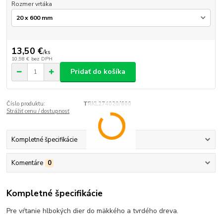
Rozmer vrtáka
13,50 €
/
ks
10,98 €
bez DPH
Pridať do košíka
Číslo produktu:
TRKL274020/600
Strážiť cenu / dostupnosť
Kompletné špecifikácie
Komentáre
0
Kompletné špecifikácie
Pre vŕtanie hlbokých dier do mäkkého a tvrdého dreva.