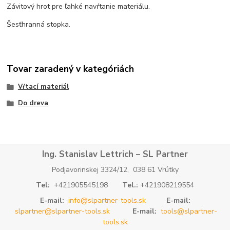
Závitový hrot pre ľahké navŕtanie materiálu.
Šesťhranná stopka.
Tovar zaradený v kategóriách
Vŕtací materiál
Do dreva
Ing. Stanislav Lettrich – SL Partner
Podjavorinskej 3324/12, 038 61 Vrútky
Tel:
+421905545198
Tel.:
+421908219554
E-mail:
info@slpartner-tools.sk
E-mail:
slpartner@slpartner-tools.sk
E-mail:
tools@slpartner-
tools.sk