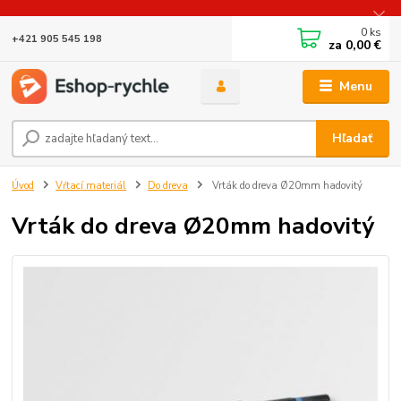
0
ks
+421 905 545 198
za
0,00 €
Menu
Hľadať
Úvod
Vŕtací materiál
Do dreva
Vrták do dreva Ø20mm hadovitý
Vrták do dreva Ø20mm hadovitý