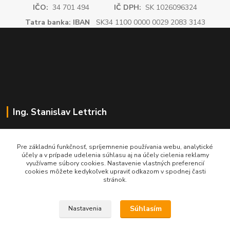
IČO:
34 701 494
IČ DPH:
SK 1026096324
Tatra banka: IBAN
SK34 1100 0000 0029 2083 3143
Ing. Stanislav Lettrich
SL Partner - partner vášho úspechu
Pre základnú funkčnosť, spríjemnenie používania webu, analytické
účely a v prípade udelenia súhlasu aj na účely cielenia reklamy
+421 905 545 198
využívame súbory cookies. Nastavenie vlastných preferencií
NONSTOP
cookies môžete kedykoľvek upraviť odkazom v spodnej časti
stránok.
info@slpartner-tools.sk
Súhlasím
Nastavenia