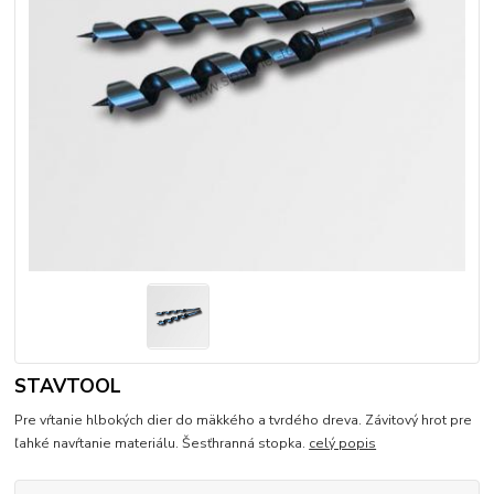
STAVTOOL
Pre vŕtanie hlbokých dier do mäkkého a tvrdého dreva. Závitový hrot pre
ľahké navŕtanie materiálu. Šesťhranná stopka.
celý popis