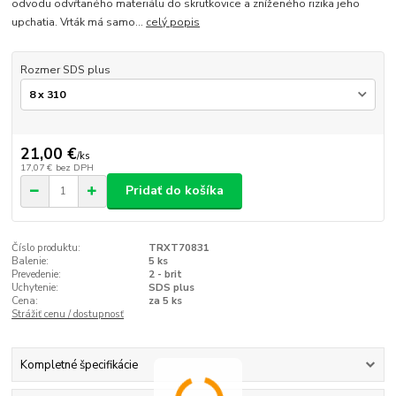
odvodu odvŕtaného materiálu do skrutkovice a zníženého rizika jeho
upchatia. Vrták má samo...
celý popis
Rozmer SDS plus
21,00 €
/
ks
17,07 €
bez DPH
Pridať do košíka
Číslo produktu:
TRXT70831
Balenie:
5 ks
Prevedenie:
2 - brit
Uchytenie:
SDS plus
Cena:
za 5 ks
Strážiť cenu / dostupnosť
Kompletné špecifikácie