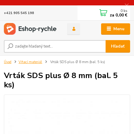
0
ks
+421 905 545 198
za
0,00 €
Menu
Hľadať
Úvod
Vŕtací materiál
Vrták SDS plus Ø 8 mm (bal. 5 ks)
Vrták SDS plus Ø 8 mm (bal. 5
ks)