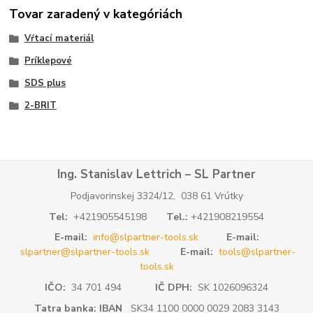
Tovar zaradený v kategóriách
Vŕtací materiál
Príklepové
SDS plus
2-BRIT
Ing. Stanislav Lettrich – SL Partner
Podjavorinskej 3324/12, 038 61 Vrútky
Tel:
+421905545198
Tel.:
+421908219554
E-mail:
info@slpartner-tools.sk
E-mail:
slpartner@slpartner-tools.sk
E-mail:
tools@slpartner-
tools.sk
IČO:
34 701 494
IČ DPH:
SK 1026096324
Tatra banka: IBAN
SK34 1100 0000 0029 2083 3143