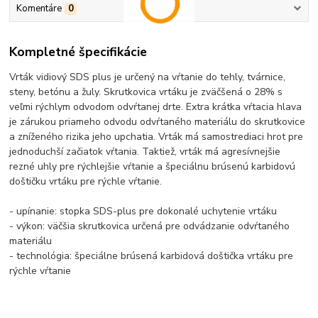
Komentáre
0
Kompletné špecifikácie
Vrták vidiový SDS plus je určený na vŕtanie do tehly, tvárnice,
steny, betónu a žuly. Skrutkovica vrtáku je zväčšená o 28% s
veľmi rýchlym odvodom odvŕtanej drte. Extra krátka vŕtacia hlava
je zárukou priameho odvodu odvŕtaného materiálu do skrutkovice
a zníženého rizika jeho upchatia. Vrták má samostrediaci hrot pre
jednoduchší začiatok vŕtania. Taktiež, vrták má agresívnejšie
rezné uhly pre rýchlejšie vŕtanie a špeciálnu brúsenú karbidovú
doštičku vrtáku pre rýchle vŕtanie.
- upínanie: stopka SDS-plus pre dokonalé uchytenie vrtáku
- výkon: väčšia skrutkovica určená pre odvádzanie odvŕtaného
materiálu
- technológia: špeciálne brúsená karbidová doštička vrtáku pre
rýchle vŕtanie