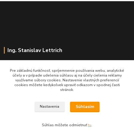
Ing. Stanislav Lettrich
SL Partner - partner vášho úspechu
Pre základnú funkčnosť, spríjemnenie používania webu, analytické
účely a v prípade udelenia súhlasu aj na účely cielenia reklamy
+421 905 545 198
využívame súbory cookies. Nastavenie vlastných preferencií
NONSTOP
cookies môžete kedykoľvek upraviť odkazom v spodnej časti
stránok.
info@slpartner-tools.sk
Súhlasím
Nastavenia
Súhlas môžete odmietnuť
tu
.
Vytvorené na
Eshop-rychlo.sk