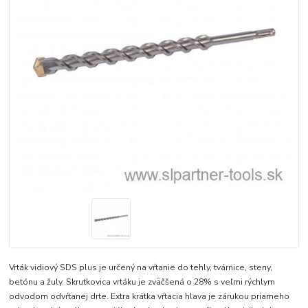
Vrták vidiový SDS plus je určený na vŕtanie do tehly, tvárnice, steny,
betónu a žuly. Skrutkovica vrtáku je zväčšená o 28% s veľmi rýchlym
odvodom odvŕtanej drte. Extra krátka vŕtacia hlava je zárukou priameho