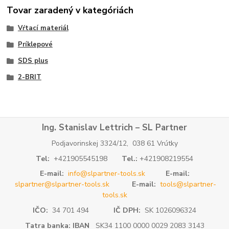
Tovar zaradený v kategóriách
Vŕtací materiál
Príklepové
SDS plus
2-BRIT
Ing. Stanislav Lettrich – SL Partner
Podjavorinskej 3324/12, 038 61 Vrútky
Tel:
+421905545198
Tel.:
+421908219554
E-mail:
info@slpartner-tools.sk
E-mail:
slpartner@slpartner-tools.sk
E-mail:
tools@slpartner-
tools.sk
IČO:
34 701 494
IČ DPH:
SK 1026096324
Tatra banka: IBAN
SK34 1100 0000 0029 2083 3143