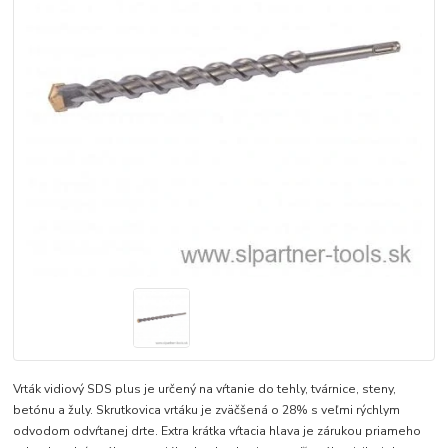
Vrták vidiový SDS plus je určený na vŕtanie do tehly, tvárnice, steny,
betónu a žuly. Skrutkovica vrtáku je zväčšená o 28% s veľmi rýchlym
odvodom odvŕtanej drte. Extra krátka vŕtacia hlava je zárukou priameho