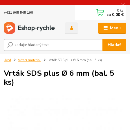
0
ks
+421 905 545 198
za
0,00 €
Menu
Hľadať
Úvod
Vŕtací materiál
Vrták SDS plus Ø 6 mm (bal. 5 ks)
Vrták SDS plus Ø 6 mm (bal. 5
ks)