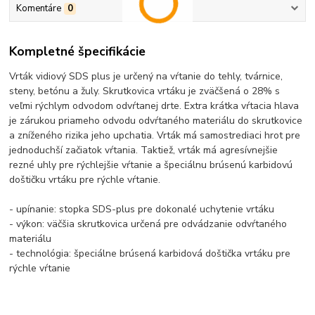
Komentáre
0
Kompletné špecifikácie
Vrták vidiový SDS plus je určený na vŕtanie do tehly, tvárnice,
steny, betónu a žuly. Skrutkovica vrtáku je zväčšená o 28% s
veľmi rýchlym odvodom odvŕtanej drte. Extra krátka vŕtacia hlava
je zárukou priameho odvodu odvŕtaného materiálu do skrutkovice
a zníženého rizika jeho upchatia. Vrták má samostrediaci hrot pre
jednoduchší začiatok vŕtania. Taktiež, vrták má agresívnejšie
rezné uhly pre rýchlejšie vŕtanie a špeciálnu brúsenú karbidovú
doštičku vrtáku pre rýchle vŕtanie.
- upínanie: stopka SDS-plus pre dokonalé uchytenie vrtáku
- výkon: väčšia skrutkovica určená pre odvádzanie odvŕtaného
materiálu
- technológia: špeciálne brúsená karbidová doštička vrtáku pre
rýchle vŕtanie