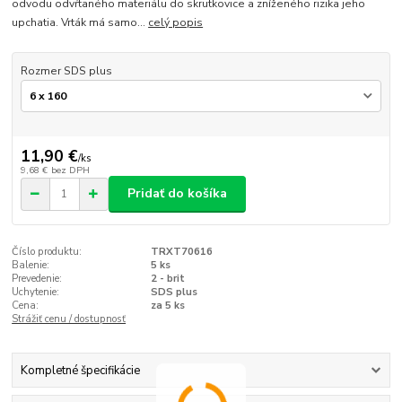
odvodu odvŕtaného materiálu do skrutkovice a zníženého rizika jeho
upchatia. Vrták má samo...
celý popis
Rozmer SDS plus
11,90 €
/
ks
9,68 €
bez DPH
Pridať do košíka
Číslo produktu:
TRXT70616
Balenie:
5 ks
Prevedenie:
2 - brit
Uchytenie:
SDS plus
Cena:
za 5 ks
Strážiť cenu / dostupnosť
Kompletné špecifikácie