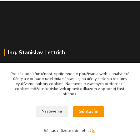
Ing. Stanislav Lettrich
SL Partner - partner vášho úspechu
Pre základnú funkčnosť, spríjemnenie používania webu, analytické
účely a v prípade udelenia súhlasu aj na účely cielenia reklamy
+421 905 545 198
využívame súbory cookies. Nastavenie vlastných preferencií
NONSTOP
cookies môžete kedykoľvek upraviť odkazom v spodnej časti
stránok.
info@slpartner-tools.sk
Súhlasím
Nastavenia
Súhlas môžete odmietnuť
tu
.
Vytvorené na
Eshop-rychlo.sk