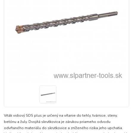
Vrták vidiový SDS plus je určený na vŕtanie do tehly, tvárnice, steny,
betónu a žuly. Dvojitá skrutkovica je zárukou priameho odvodu
odvŕtaného materiálu do skrutkovice a zníženého rizika jeho upchatia.