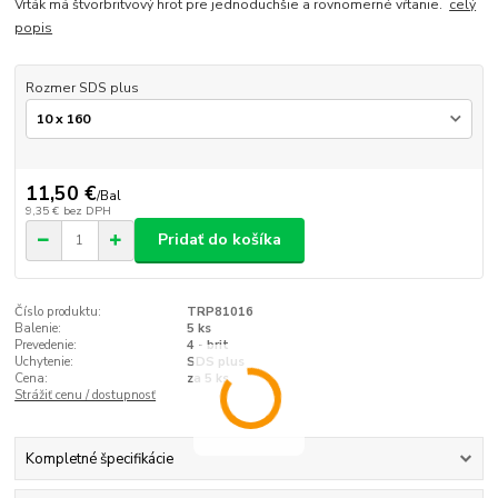
Vrták má štvorbritvový hrot pre jednoduchšie a rovnomerné vŕtanie.
celý
popis
Rozmer SDS plus
11,50 €
/
Bal
9,35 €
bez DPH
Pridať do košíka
Číslo produktu:
TRP81016
Balenie:
5 ks
Prevedenie:
4 - brit
Uchytenie:
SDS plus
Cena:
za 5 ks
Strážiť cenu / dostupnosť
Kompletné špecifikácie