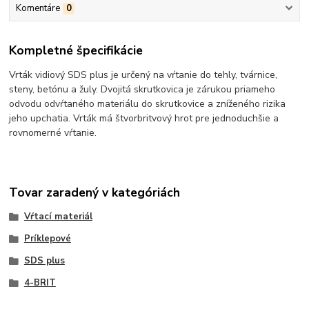
Komentáre
0
Kompletné špecifikácie
Vrták vidiový SDS plus je určený na vŕtanie do tehly, tvárnice,
steny, betónu a žuly. Dvojitá skrutkovica je zárukou priameho
odvodu odvŕtaného materiálu do skrutkovice a zníženého rizika
jeho upchatia. Vrták má štvorbritvový hrot pre jednoduchšie a
rovnomerné vŕtanie.
Tovar zaradený v kategóriách
Vŕtací materiál
Príklepové
SDS plus
4-BRIT