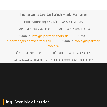
Ing. Stanislav Lettrich – SL Partner
Podjavorinskej 3324/12, 038 61 Vrútky
Tel:
+421905545198
Tel.:
+421908219554
E-mail:
info@slpartner-tools.sk
E-mail:
slpartner@slpartner-tools.sk
E-mail:
tools@slpartner-
tools.sk
IČO:
34 701 494
IČ DPH:
SK 1026096324
Tatra banka: IBAN
SK34 1100 0000 0029 2083 3143
Ing. Stanislav Lettrich