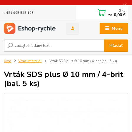
0
ks
+421 905 545 198
za
0,00 €
Menu
Hľadať
Úvod
Vŕtací materiál
Vrták SDS plus Ø 10 mm / 4-brit (bal. 5 ks)
Vrták SDS plus Ø 10 mm / 4-brit
(bal. 5 ks)