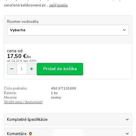
zaručená kalibrovaná pr...
celý popis
Rozmer vodováhy
cena od
17,50 €
/
ks
od
14,23 €
bez DPH
Pridať do košíka
Číslo produktu:
450 XT131000
Balenie:
1 ks
Meranie:
roviny
Strážiť cenu / dostupnosť
Kompletné špecifikácie
Komentáre
0