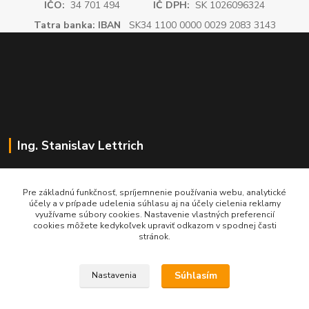
IČO:
34 701 494
IČ DPH:
SK 1026096324
Tatra banka: IBAN
SK34 1100 0000 0029 2083 3143
Ing. Stanislav Lettrich
SL Partner - partner vášho úspechu
Pre základnú funkčnosť, spríjemnenie používania webu, analytické
účely a v prípade udelenia súhlasu aj na účely cielenia reklamy
+421 905 545 198
využívame súbory cookies. Nastavenie vlastných preferencií
NONSTOP
cookies môžete kedykoľvek upraviť odkazom v spodnej časti
stránok.
info@slpartner-tools.sk
Súhlasím
Nastavenia