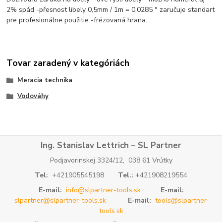
2% spád -přesnost libely 0,5mm / 1m = 0,0285 ° zaručuje standart
pre profesionálne použitie -frézovaná hrana.
Tovar zaradený v kategóriách
Meracia technika
Vodováhy
Ing. Stanislav Lettrich – SL Partner
Podjavorinskej 3324/12, 038 61 Vrútky
Tel:
+421905545198
Tel.:
+421908219554
E-mail:
info@slpartner-tools.sk
E-mail:
slpartner@slpartner-tools.sk
E-mail:
tools@slpartner-
tools.sk