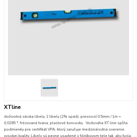
XTline
doživotná záruka libely, 2 libely (2% spád), presnosť 0,5mm / 1m =
0,0285 °, frézovaná hrana, plastové koncovky Vodováha XT line spĺňa
podmienky pre certifikát VPA, ktorý zaručuje medzinárodná overenie
vysokej kvality. Libely sú pevne usadené v hliníkovom tele tak, aby bola