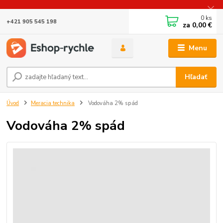
0
ks
+421 905 545 198
za
0,00 €
Menu
Hľadať
Úvod
Meracia technika
Vodováha 2% spád
Vodováha 2% spád