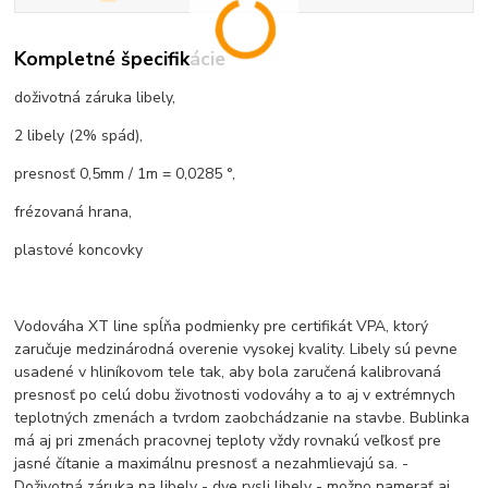
Kompletné špecifikácie
doživotná záruka libely,
2 libely (2% spád),
presnosť 0,5mm / 1m = 0,0285 °,
frézovaná hrana,
plastové koncovky
Vodováha XT line spĺňa podmienky pre certifikát VPA, ktorý
zaručuje medzinárodná overenie vysokej kvality. Libely sú pevne
usadené v hliníkovom tele tak, aby bola zaručená kalibrovaná
presnosť po celú dobu životnosti vodováhy a to aj v extrémnych
teplotných zmenách a tvrdom zaobchádzanie na stavbe. Bublinka
má aj pri zmenách pracovnej teploty vždy rovnakú veľkosť pre
jasné čítanie a maximálnu presnosť a nezahmlievajú sa. -
Doživotná záruka na libely - dve rysli libely - možno namerať aj