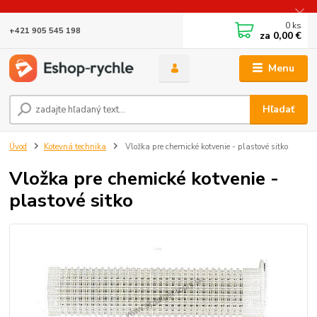
0
ks
+421 905 545 198
za
0,00 €
Menu
Hľadať
Úvod
Kotevná technika
Vložka pre chemické kotvenie - plastové sitko
Vložka pre chemické kotvenie -
plastové sitko