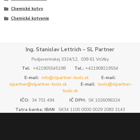
Chemické kotvy
Chemické kotvenie
Ing. Stanislav Lettrich – SL Partner
Podjavorinskej 3324/12, 038 61 Vrútky
Tel:
+421905545198
Tel.:
+421908219554
E-mail:
info@slpartner-tools.sk
E-mail:
slpartner@slpartner-tools.sk
E-mail:
tools@slpartner-
tools.sk
IČO:
34 701 494
IČ DPH:
SK 1026096324
Tatra banka: IBAN
SK34 1100 0000 0029 2083 3143