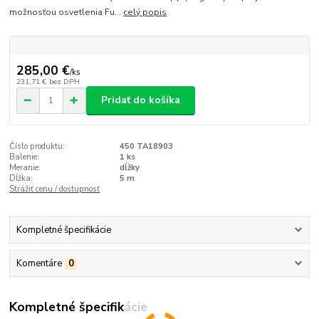
možnosťou osvetlenia Fu...
celý popis
285,00 €
/
ks
231,71 €
bez DPH
Pridať do košíka
Číslo produktu:
450 TA18903
Balenie:
1 ks
Meranie:
dĺžky
Dĺžka:
5 m
Strážiť cenu / dostupnosť
Kompletné špecifikácie
Komentáre
0
Kompletné špecifikácie