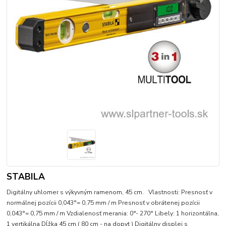
STABILA
Digitálny uhlomer s výkyvným ramenom, 45 cm. Vlastnosti: Presnosť v
normálnej pozícii 0,043°= 0,75 mm / m Presnosť v obrátenej pozícii
0,043°= 0,75 mm / m Vzdialenosť merania: 0°- 270° Libely: 1 horizontálna,
1 vertikálna Dĺžka 45 cm ( 80 cm - na dopyt ) Digitálny displej s