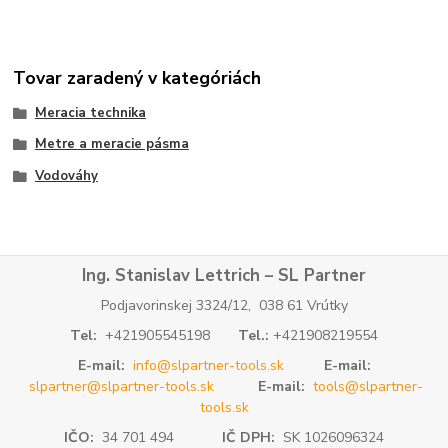
Tovar zaradený v kategóriách
Meracia technika
Metre a meracie pásma
Vodováhy
Ing. Stanislav Lettrich – SL Partner
Podjavorinskej 3324/12, 038 61 Vrútky
Tel:
+421905545198
Tel.:
+421908219554
E-mail:
info@slpartner-tools.sk
E-mail:
slpartner@slpartner-tools.sk
E-mail:
tools@slpartner-
tools.sk
IČO:
34 701 494
IČ DPH:
SK 1026096324