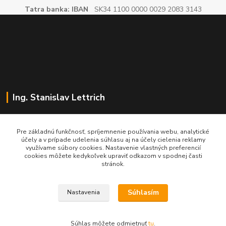
Tatra banka: IBAN
SK34 1100 0000 0029 2083 3143
Ing. Stanislav Lettrich
SL Partner - partner vášho úspechu
Pre základnú funkčnosť, spríjemnenie používania webu, analytické
účely a v prípade udelenia súhlasu aj na účely cielenia reklamy
+421 905 545 198
využívame súbory cookies. Nastavenie vlastných preferencií
NONSTOP
cookies môžete kedykoľvek upraviť odkazom v spodnej časti
stránok.
info@slpartner-tools.sk
Súhlasím
Nastavenia
Súhlas môžete odmietnuť
tu
.